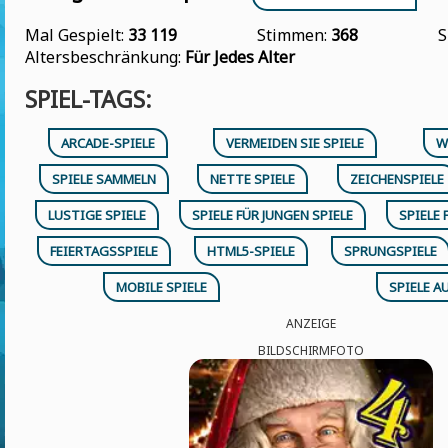
Mal Gespielt:
33 119
Stimmen:
368
S
Altersbeschränkung:
Für Jedes Alter
SPIEL-TAGS:
ARCADE-SPIELE
VERMEIDEN SIE SPIELE
W
SPIELE SAMMELN
NETTE SPIELE
ZEICHENSPIELE
LUSTIGE SPIELE
SPIELE FÜR JUNGEN SPIELE
SPIELE 
FEIERTAGSSPIELE
HTML5-SPIELE
SPRUNGSPIELE
MOBILE SPIELE
SPIELE A
ANZEIGE
BILDSCHIRMFOTO