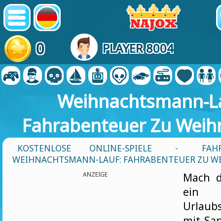
0
PLAYER 8004
Weihnachtsmann-La
Fahrabenteuer Zu Weih
KOSTENLOSE ONLINE-SPIELE
-
FAH
WEIHNACHTSMANN-LAUF: FAHRABENTEUER ZU W
ANZEIGE
Mach d
ein 
Urlaub
mit Sa