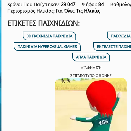
Χρόνοι Που Παίχτηκαν:
29 047
Ψήφοι:
84
Βαθμολογ
Περιορισμός Ηλικίας:
Για Όλες Τις Ηλικίες
ΕΤΙΚΈΤΕΣ ΠΑΙΧΝΙΔΙΏΝ:
3D ΠΑΙΧΝΊΔΙΑ ΠΑΙΧΝΊΔΙΑ
ΠΑΙΧΝΊΔΙΑ
ΠΑΙΧΝΊΔΙΑ HYPERCASUAL GAMES
ΕΚΤΕΛΈΣΤΕ ΠΑΙΧΝΊ
ΑΠΛΆ ΠΑΙΧΝΊΔΙΑ
ΔΙΑΦΉΜΙΣΗ
ΣΤΙΓΜΙΌΤΥΠΟ ΟΘΌΝΗΣ