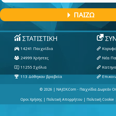
ΠΑΊΖΩ
© 2026 | NAJOX.com - Παιχνίδια Δωρεάν On
Οροι Χρήσης
|
Πολιτική Απορρήτου
|
Πολιτική Cookie