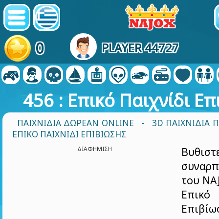
0
PLAYER 44727
456 : Επικό Παιχνίδι Ε
ΠΑΙΧΝΊΔΙΑ ΔΩΡΕΆΝ ONLINE
-
3D ΠΑΙΧΝΊΔΙΑ Π
ΕΠΙΚΌ ΠΑΙΧΝΊΔΙ ΕΠΙΒΊΩΣΗΣ
ΔΙΑΦΉΜΙΣΗ
Βυθισ
συναρπ
του NAJ
Επικ
Επιβί