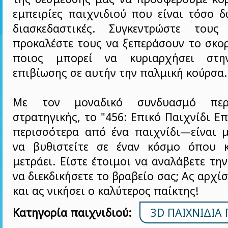
εμπειρίες παιχνιδιού που είναι τόσο 
διασκεδαστικές. Συγκεντρώστε τους
προκαλέστε τους να ξεπεράσουν το σκορ
ποιος μπορεί να κυριαρχήσει στη
επιβίωσης σε αυτήν την παλμική κούρσα.
Με τον μοναδικό συνδυασμό περι
στρατηγικής, το "456: Επικό Παιχνίδι Επ
περισσότερα από ένα παιχνίδι—είναι 
να βυθιστείτε σε έναν κόσμο όπου 
μετράει. Είστε έτοιμοι να αναλάβετε τη
να διεκδικήσετε το βραβείο σας; Ας αρχίσ
και ας νικήσει ο καλύτερος παίκτης!
Κατηγορία παιχνιδιού:
3D ΠΑΙΧΝΊΔΙΑ 