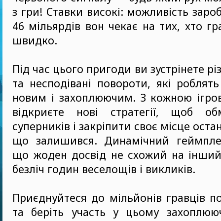
з гри! Ставки високі: можливість зар
46 мільярдів вон чекає на тих, хто г
швидко.
Під час цього пригоди ви зустрінете р
та несподівані повороти, які роблят
новим і захоплюючим. З кожною ігро
відкриєте нові стратегії, щоб об
суперників і закріпити своє місце оста
що залишився. Динамічний геймплей
що жоден досвід не схожий на інший
безліч годин веселощів і викликів.
Приєднуйтеся до мільйонів гравців по
та беріть участь у цьому захоплюю