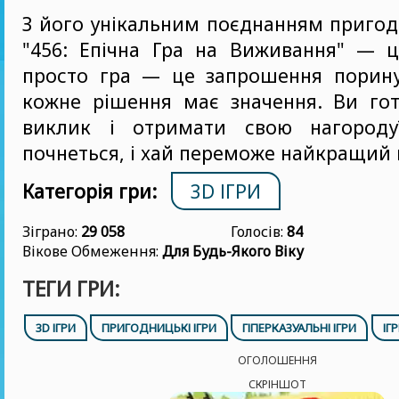
З його унікальним поєднанням пригоди
"456: Епічна Гра на Виживання" — ц
просто гра — це запрошення поринут
кожне рішення має значення. Ви гот
виклик і отримати свою нагороду
почнеться, і хай переможе найкращий 
Категорія гри:
3D ІГРИ
Зіграно:
29 058
Голосів:
84
Вікове Обмеження:
Для Будь-Якого Віку
ТЕГИ ГРИ:
3D ІГРИ
ПРИГОДНИЦЬКІ ІГРИ
ГІПЕРКАЗУАЛЬНІ ІГРИ
ІГР
ОГОЛОШЕННЯ
СКРІНШОТ