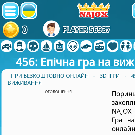
0
PLAYER 56937
456: Епічна гра на ви
ІГРИ БЕЗКОШТОВНО ОНЛАЙН
-
3D ІГРИ
- 4
ВИЖИВАННЯ
ОГОЛОШЕННЯ
Пор
захоп
NAJOX 
Гра на
онлайн