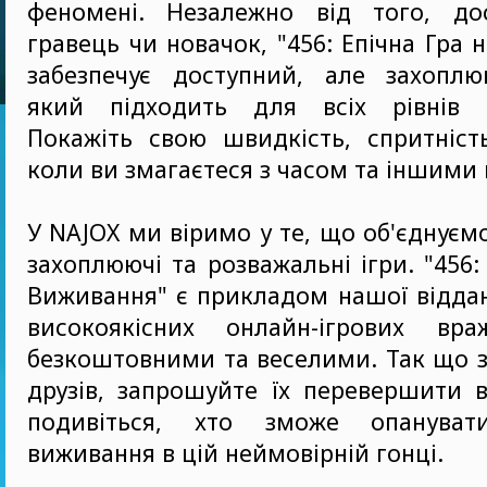
феномені. Незалежно від того, до
гравець чи новачок, "456: Епічна Гра
забезпечує доступний, але захоплю
який підходить для всіх рівнів м
Покажіть свою швидкість, спритність
коли ви змагаєтеся з часом та іншими
У NAJOX ми віримо у те, що об'єднуєм
захоплюючі та розважальні ігри. "456:
Виживання" є прикладом нашої відда
високоякісних онлайн-ігрових вр
безкоштовними та веселими. Так що з
друзів, запрошуйте їх перевершити 
подивіться, хто зможе опануват
виживання в цій неймовірній гонці.