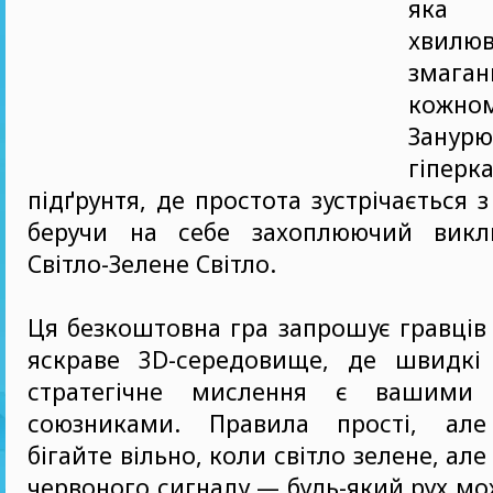
яка
хвил
зма
кожн
Зану
гіперк
підґрунтя, де простота зустрічається 
беручи на себе захоплюючий викл
Світло-Зелене Світло.
Ця безкоштовна гра запрошує гравців
яскраве 3D-середовище, де швидкі
стратегічне мислення є вашими
союзниками. Правила прості, але
бігайте вільно, коли світло зелене, але
червоного сигналу — будь-який рух мо