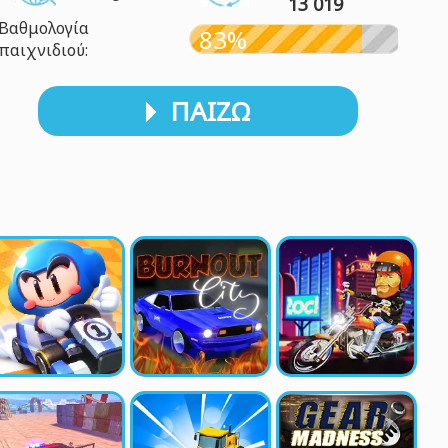
13 019
Βαθμολογία
83%
παιχνιδιού:
ΠΑΊΖΩ