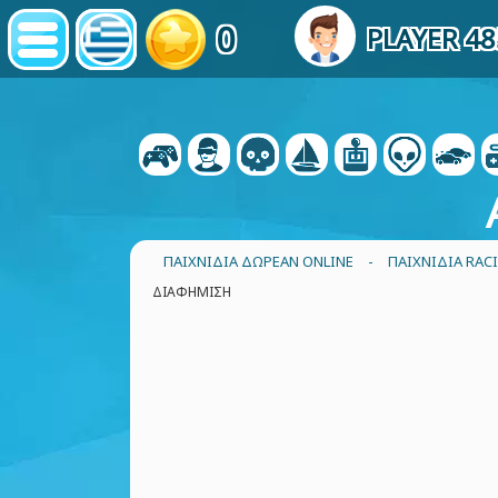
0
PLAYER 4
ΠΑΙΧΝΊΔΙΑ ΔΩΡΕΆΝ ONLINE
-
ΠΑΙΧΝΊΔΙΑ RAC
ΔΙΑΦΉΜΙΣΗ