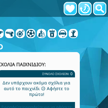
o
ΣΧΌΛΙΑ ΠΑΙΧΝΙΔΙΟΎ:
0
ΣΎΝΟΛΟ ΣΧΟΛΊΩΝ:
Δεν υπάρχουν ακόμα σχόλια για
αυτό το παιχνίδι 😥 Αφήστε το
πρώτο!
Εγγραφείτε/εγγραφείτε για να αφήσετε