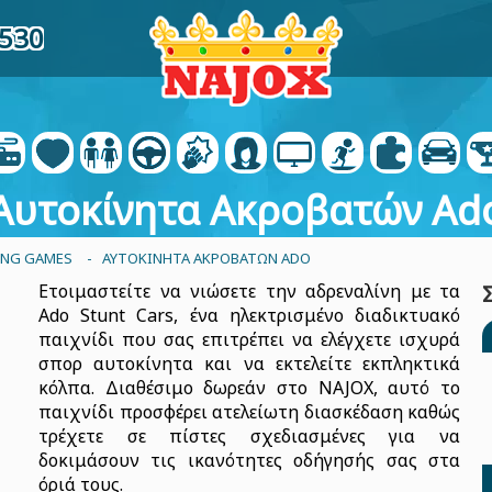
8530
Αυτοκίνητα Ακροβατών Ad
ING GAMES
- ΑΥΤΟΚΊΝΗΤΑ ΑΚΡΟΒΑΤΏΝ ADO
Ετοιμαστείτε να νιώσετε την αδρεναλίνη με τα
Ado Stunt Cars, ένα ηλεκτρισμένο διαδικτυακό
παιχνίδι που σας επιτρέπει να ελέγχετε ισχυρά
σπορ αυτοκίνητα και να εκτελείτε εκπληκτικά
κόλπα. Διαθέσιμο δωρεάν στο NAJOX, αυτό το
παιχνίδι προσφέρει ατελείωτη διασκέδαση καθώς
τρέχετε σε πίστες σχεδιασμένες για να
δοκιμάσουν τις ικανότητες οδήγησής σας στα
όριά τους.