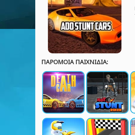
ΠΑΡΌΜΟΙΑ ΠΑΙΧΝΊΔΙΑ: