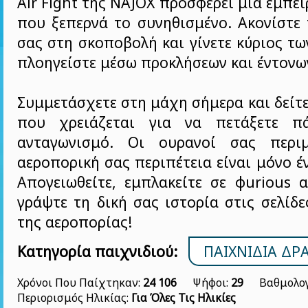
Air Fight της NAJOX προσφέρει μια εμπει
που ξεπερνά το συνηθισμένο. Ακονίστε 
σας στη σκοποβολή και γίνετε κύριος τ
πλοηγείστε μέσω προκλήσεων και έντονω
Συμμετάσχετε στη μάχη σήμερα και δείτε
που χρειάζεται για να πετάξετε 
ανταγωνισμό. Οι ουρανοί σας περι
αεροπορική σας περιπέτεια είναι μόνο έν
Απογειωθείτε, εμπλακείτε σε φurious 
γράψτε τη δική σας ιστορία στις σελίδε
της αεροπορίας!
Κατηγορία παιχνιδιού:
ΠΑΙΧΝΊΔΙΑ ΔΡ
Χρόνοι Που Παίχτηκαν:
24 106
Ψήφοι:
29
Βαθμολογ
Περιορισμός Ηλικίας:
Για Όλες Τις Ηλικίες