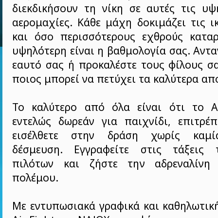
διεκδικήσουν τη νίκη σε αυτές τις υψ
αερομαχίες. Κάθε μάχη δοκιμάζει τις ι
και όσο περισσότερους εχθρούς καταρ
υψηλότερη είναι η βαθμολογία σας. Αντα
εαυτό σας ή προκαλέστε τους φίλους σα
ποιος μπορεί να πετύχει τα καλύτερα απ
Το καλύτερο από όλα είναι ότι το Ai
εντελώς δωρεάν για παιχνίδι, επιτρέ
εισέλθετε στην δράση χωρίς καμί
δέσμευση. Εγγραφείτε στις τάξεις 
πιλότων και ζήστε την αδρεναλίνη 
πολέμου.
Με εντυπωσιακά γραφικά και καθηλωτικ