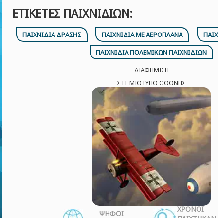
ΕΤΙΚΈΤΕΣ ΠΑΙΧΝΙΔΙΏΝ:
ΠΑΙΧΝΊΔΙΑ ΔΡΆΣΗΣ
ΠΑΙΧΝΊΔΙΑ ΜΕ ΑΕΡΟΠΛΆΝΑ
ΠΑΙ
ΠΑΙΧΝΊΔΙΑ ΠΟΛΕΜΙΚΏΝ ΠΑΙΧΝΙΔΙΏΝ
ΔΙΑΦΉΜΙΣΗ
ΣΤΙΓΜΙΌΤΥΠΟ ΟΘΌΝΗΣ
ΧΡΌΝΟΙ
ΨΉΦΟΙ