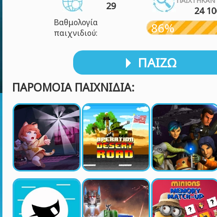
ΠΑΊΧΤΗΚΑΝ
29
24 10
Βαθμολογία
86%
παιχνιδιού:
ΠΑΊΖΩ
ΠΑΡΌΜΟΙΑ ΠΑΙΧΝΊΔΙΑ: