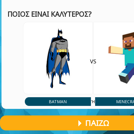
ΠΟΙΟΣ ΕΊΝΑΙ ΚΑΛΎΤΕΡΟΣ?
VS
BATMAN
MINECR
Ή
ΠΑΊΖΩ