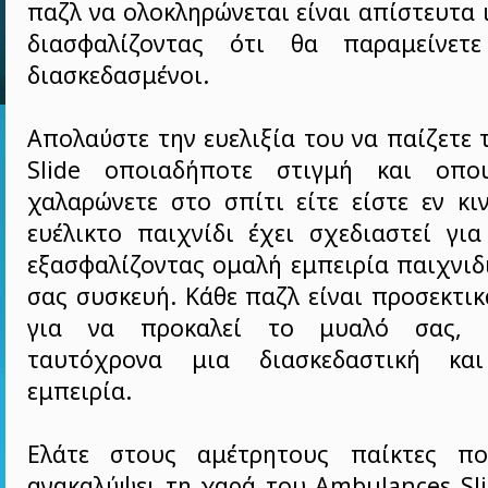
παζλ να ολοκληρώνεται είναι απίστευτα 
διασφαλίζοντας ότι θα παραμείνετε
διασκεδασμένοι.
Απολαύστε την ευελιξία του να παίζετε
Slide οποιαδήποτε στιγμή και οπου
χαλαρώνετε στο σπίτι είτε είστε εν κι
ευέλικτο παιχνίδι έχει σχεδιαστεί γι
εξασφαλίζοντας ομαλή εμπειρία παιχνιδ
σας συσκευή. Κάθε παζλ είναι προσεκτι
για να προκαλεί το μυαλό σας, π
ταυτόχρονα μια διασκεδαστική και
εμπειρία.
Ελάτε στους αμέτρητους παίκτες π
ανακαλύψει τη χαρά του Ambulances Sl