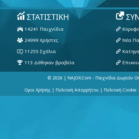
© 2026 | NAJOX.com - Παιχνίδια Δωρεάν On
Οροι Χρήσης
|
Πολιτική Απορρήτου
|
Πολιτική Cookie