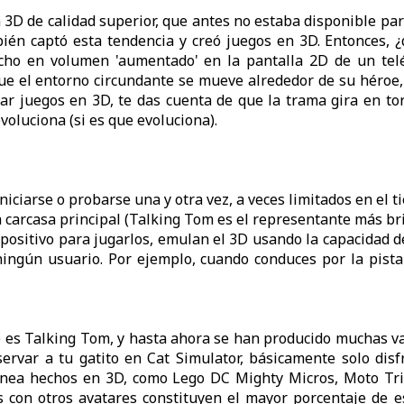
en 3D de calidad superior, que antes no estaba disponible pa
mbién captó esta tendencia y creó juegos en 3D. Entonces, 
ho en volumen 'aumentado' en la pantalla 2D de un telé
a que el entorno circundante se mueve alrededor de su héro
gar juegos en 3D, te das cuenta de que la trama gira en to
oluciona (si es que evoluciona).
niciarse o probarse una y otra vez, a veces limitados en el t
 carcasa principal (Talking Tom es el representante más bri
spositivo para jugarlos, emulan el 3D usando la capacidad d
ingún usuario. Por ejemplo, cuando conduces por la pista
 es Talking Tom, y hasta ahora se han producido muchas var
ervar a tu gatito en Cat Simulator, básicamente solo dis
ínea hechos en 3D, como Lego DC Mighty Micros, Moto Tria
as con otros avatares constituyen el mayor porcentaje de e