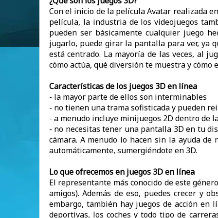
¿Qué son los juegos 3D?
Con el inicio de la película Avatar realizada 
película, la industria de los videojuegos ta
pueden ser básicamente cualquier juego hec
jugarlo, puede girar la pantalla para ver, y
está centrado. La mayoría de las veces, al ju
cómo actúa, qué diversión te muestra y cómo ev
Características de los juegos 3D en línea
- la mayor parte de ellos son interminables
- no tienen una trama sofisticada y pueden rei
- a menudo incluye minijuegos 2D dentro de la
- no necesitas tener una pantalla 3D en tu di
cámara. A menudo lo hacen sin la ayuda de n
automáticamente, sumergiéndote en 3D.
Lo que ofrecemos en juegos 3D en línea
El representante más conocido de este género
amigos). Además de eso, puedes crecer y obs
embargo, también hay juegos de acción en l
deportivas, los coches y todo tipo de carrer