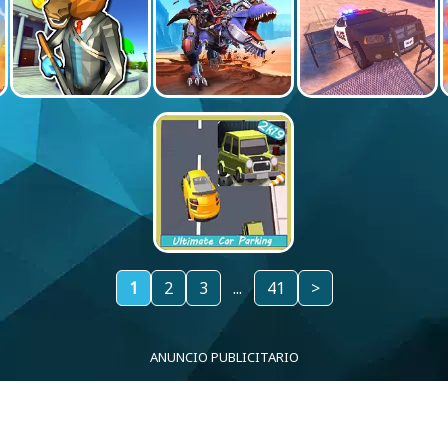
1
2
3
...
41
>
ANUNCIO PUBLICITARIO