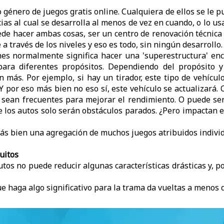
 género de juegos gratis online. Cualquiera de ellos se le p
cias al cual se desarrolla al menos de vez en cuando, o lo u
uede hacer ambas cosas, ser un centro de renovación técnica 
través de los niveles y eso es todo, sin ningún desarrollo.
hes normalmente significa hacer una 'superestructura' enc
ara diferentes propósitos. Dependiendo del propósito y
 más. Por ejemplo, si hay un tirador, este tipo de vehícu
 por eso más bien no eso sí, este vehículo se actualizará. O
s sean frecuentes para mejorar el rendimiento. O puede se
 los autos solo serán obstáculos parados. ¿Pero impactan e
 más bien una agregación de muchos juegos atribuidos indiv
uitos
tos no puede reducir algunas características drásticas y, po
e haga algo significativo para la trama da vueltas a menos 