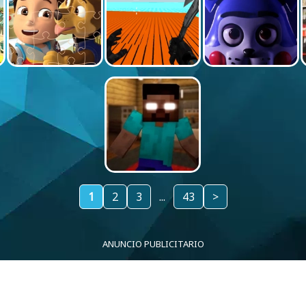
1
2
3
...
43
>
ANUNCIO PUBLICITARIO