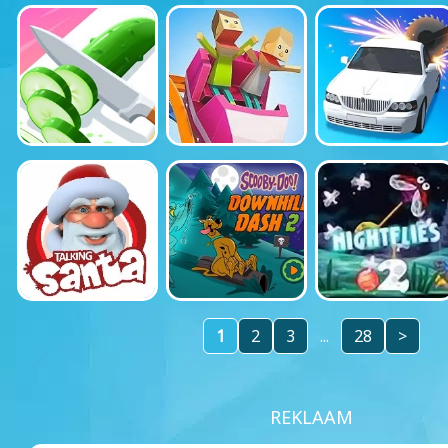
1
2
3
...
28
>
REKLAAM