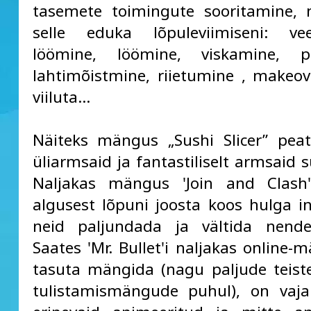
tasemete toimingute sooritamine, 
selle eduka lõpuleviimiseni: vee
löömine, löömine, viskamine, p
lahtimõistmine, riietumine , makeover
viiluta…
Näiteks mängus „Sushi Slicer” pea
üliarmsaid ja fantastiliselt armsaid 
Naljakas mängus 'Join and Clash
algusest lõpuni joosta koos hulga i
neid paljundada ja vältida nende
Saates 'Mr. Bullet'i naljakas online-
tasuta mängida (nagu paljude teist
tulistamismängude puhul), on vaja