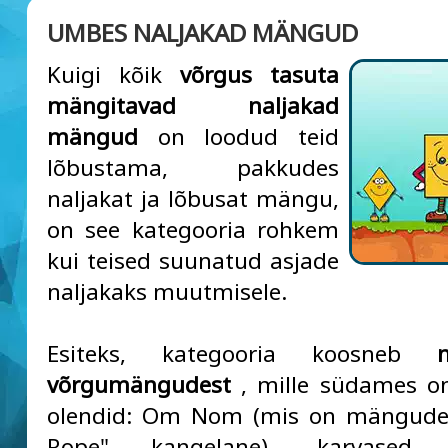
UMBES NALJAKAD MÄNGUD
Kuigi kõik
võrgus tasuta
mängitavad naljakad
mängud
on loodud teid
lõbustama, pakkudes
naljakat ja lõbusat mängu,
on see kategooria rohkem
kui teised suunatud asjade
naljakaks muutmisele.
Esiteks, kategooria koosneb
võrgumängudest
, mille südames on
olendid: Om Nom (mis on mängude
Rope" kangelane), karvased ko