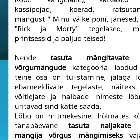
kassipojad, koerad, ratsutami
mängust " Minu väike poni, jänesed, 
"Rick ja Morty" tegelased, mä
printsessid ja paljud teised!
Nende
tasuta mängitavate n
võrgumängude
kategooria loodud
teine osa on tulistamine, jalaga 
ebameeldivate tegelaste, näiteks
võitlejate ja halbade inimeste lö
üritavad sind kätte saada.
Lõbu on mitmekesine, hõlmates kõ
tänapäevane
tasuta naljakate
mängija võrgus mängimiseks
vaja