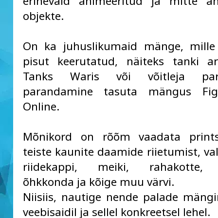
erinevaid animeeritud ja mitte an
objekte.
On ka juhuslikumaid mänge, mille
pisut keerutatud, näiteks tanki a
Tanks Waris või võitleja para
parandamine tasuta mängus Fig
Online.
Mõnikord on rõõm vaadata prints
teiste kaunite daamide riietumist, va
riidekappi, meiki, rahakotte, j
õhkkonda ja kõige muu värvi.
Niisiis, nautige nende palade mäng
veebisaidil ja sellel konkreetsel lehel.