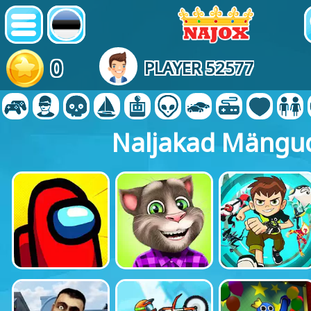
0
PLAYER 52577
Naljakad Mängu