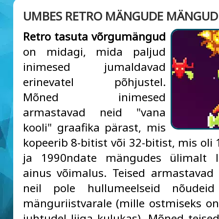
UMBES RETRO MÄNGUDE MÄNGUD
Retro tasuta võrgumängud
on midagi, mida paljud
inimesed jumaldavad
erinevatel põhjustel.
Mõned inimesed
armastavad neid "vana
kooli" graafika pärast, mis
kopeerib 8-bitist või 32-bitist, mis ol
ja 1990ndate mängudes ülimalt l
ainus võimalus. Teised armastavad 
neil pole hullumeelseid nõudeid
mänguriistvarale (mille ostmiseks o
juhtudel liiga kulukas). Mõned teise