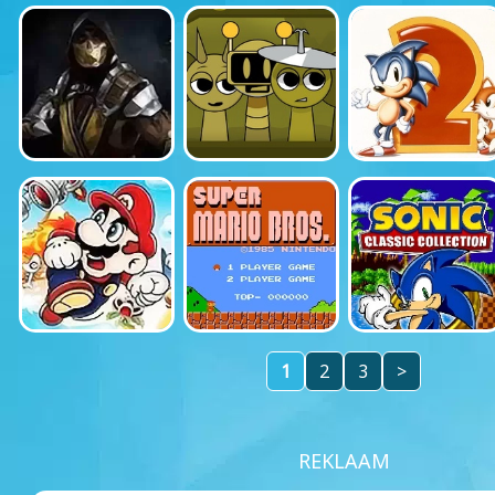
1
2
3
>
REKLAAM