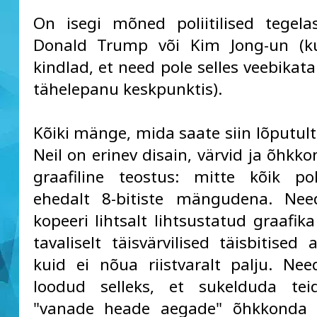
On isegi mõned poliitilised tegel
Donald Trump või Kim Jong-un (k
kindlad, et need pole selles veebikata
tähelepanu keskpunktis).
Kõiki mänge, mida saate siin lõputul
Neil on erinev disain, värvid ja õhkk
graafiline teostus: mitte kõik po
ehedalt 8-bitiste mängudena. Nee
kopeeri lihtsalt lihtsustatud graafik
tavaliselt täisvärvilised täisbitised
kuid ei nõua riistvaralt palju. Ne
loodud selleks, et sukelduda teid
"vanade heade aegade" õhkkonda j