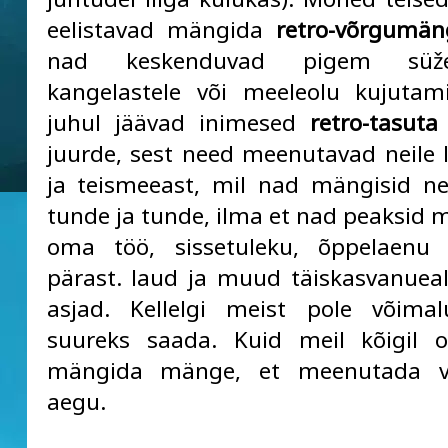
eelistavad mängida
retro-võrgumän
nad keskenduvad pigem süže
kangelastele või meeleolu kujutami
juhul jäävad inimesed
retro-tasut
juurde, sest need meenutavad neile 
ja teismeeast, mil nad mängisid n
tunde ja tunde, ilma et nad peaksid
oma töö, sissetuleku, õppelaenu 
pärast. laud ja muud täiskasvanue
asjad. Kellelgi meist pole võimal
suureks saada. Kuid meil kõigil o
mängida mänge, et meenutada v
aegu.