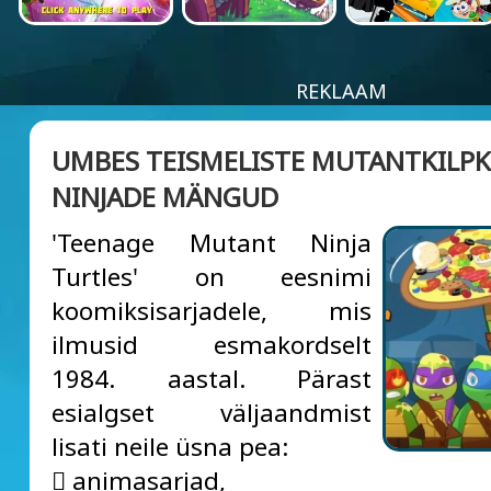
REKLAAM
UMBES TEISMELISTE MUTANTKILP
NINJADE MÄNGUD
'Teenage Mutant Ninja
Turtles' on eesnimi
koomiksisarjadele, mis
ilmusid esmakordselt
1984. aastal. Pärast
esialgset väljaandmist
lisati neile üsna pea:
 animasarjad,