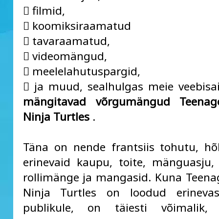
 filmid,
 koomiksiraamatud
 tavaraamatud,
 videomängud,
 meelelahutuspargid,
 ja muud, sealhulgas meie veebisa
mängitavad võrgumängud Teenag
Ninja Turtles
.
Täna on nende frantsiis tohutu, h
erinevaid kaupu, toite, mänguasju, 
rollimänge ja mangasid. Kuna Teen
Ninja Turtles on loodud erineva
publikule, on täiesti võimalik