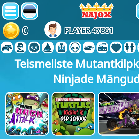
0
PLAYER 47861
Teismeliste Mutantkil
Ninjade Mängu