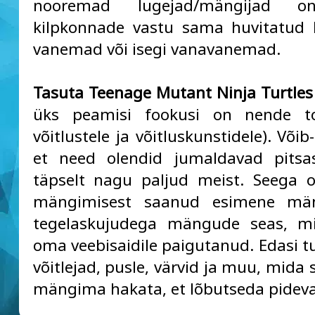
nooremad lugejad/mängijad 
kilpkonnade vastu sama huvitatud 
vanemad või isegi vanavanemad.
Tasuta Teenage Mutant Ninja Turtl
üks peamisi fookusi on nende toi
võitlustele ja võitluskunstidele). Võib-
et need olendid jumaldavad pitsa
täpselt nagu paljud meist. Seega 
mängimisest saanud esimene mä
tegelaskujudega mängude seas, mi
oma veebisaidile paigutanud. Edasi tu
võitlejad, pusle, värvid ja muu, mida
mängima hakata, et lõbutseda pideva