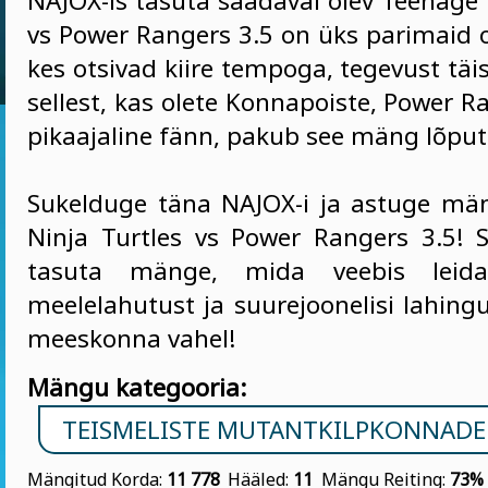
NAJOX-is tasuta saadaval olev Teenage 
vs Power Rangers 3.5 on üks parimaid o
kes otsivad kiire tempoga, tegevust täi
sellest, kas olete Konnapoiste, Power 
pikaajaline fänn, pakub see mäng lõputu
Sukelduge täna NAJOX-i ja astuge m
Ninja Turtles vs Power Rangers 3.5! 
tasuta mänge, mida veebis leid
meelelahutust ja suurejoonelisi lahing
meeskonna vahel!
Mängu kategooria:
TEISMELISTE MUTANTKILPKONNADE
Mängitud Korda:
11 778
Hääled:
11
Mängu Reiting:
73%