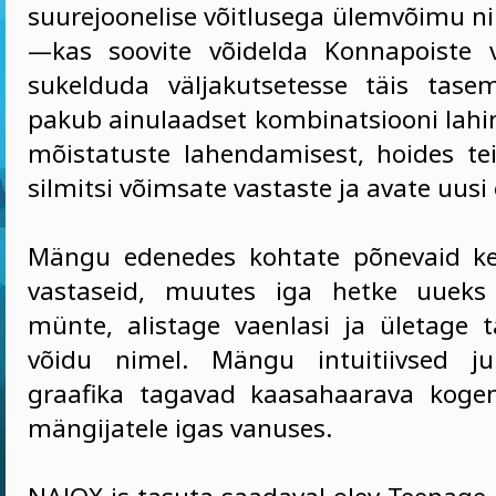
suurejoonelise võitlusega ülemvõimu ni
—kas soovite võidelda Konnapoiste 
sukelduda väljakutsetesse täis tase
pakub ainulaadset kombinatsiooni lahin
mõistatuste lahendamisest, hoides teid
silmitsi võimsate vastaste ja avate uusi 
Mängu edenedes kohtate põnevaid ke
vastaseid, muutes iga hetke uueks 
münte, alistage vaenlasi ja ületage ta
võidu nimel. Mängu intuitiivsed j
graafika tagavad kaasahaarava koge
mängijatele igas vanuses.