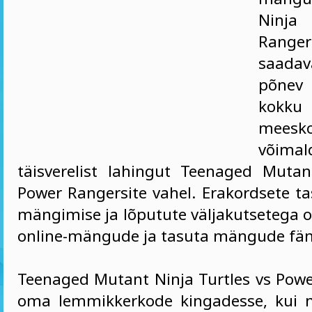
Ninja
Ranger
saada
põnev
kokku
meesk
võima
täisverelist lahingut Teenaged Muta
Power Rangersite vahel. Erakordsete t
mängimise ja lõputute väljakutsetega 
online-mängude ja tasuta mängude fän
Teenaged Mutant Ninja Turtles vs Powe
oma lemmikkerkode kingadesse, kui na