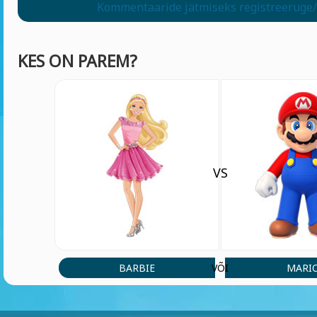
Kommentaaride jätmiseks registreeruge/
KES ON PAREM?
VS
BARBIE
MARI
VÕI