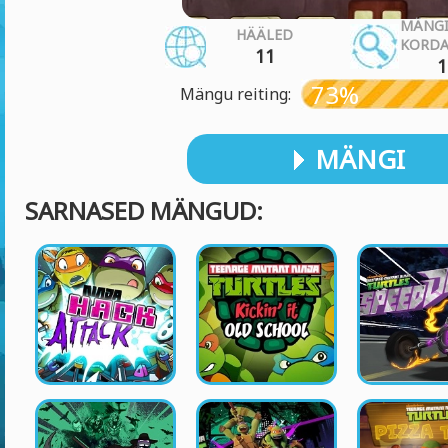
MÄNG
HÄÄLED
KORD
11
1
73%
Mängu reiting:
MÄNGI
SARNASED MÄNGUD: