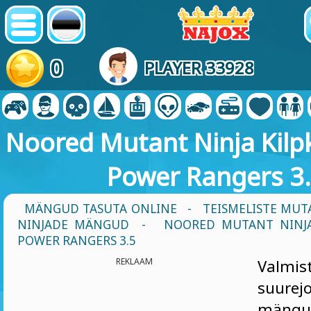
0
PLAYER 33928
Noored Mutant Ninja Kil
Power Rangers 3
MÄNGUD TASUTA ONLINE
-
TEISMELISTE MU
NINJADE MÄNGUD
- NOORED MUTANT NINJA
POWER RANGERS 3.5
REKLAAM
Valmis
suurej
mängu