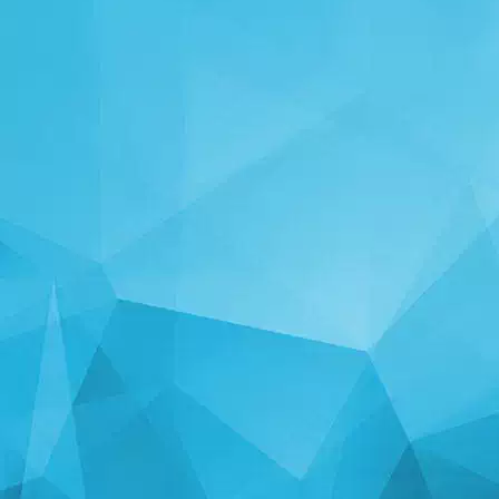
STATISTIKA
14246 Mängud
25003 Kasutajad
11255 Kommentaarid
113 Auhinnad antud