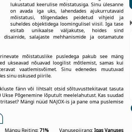
lukustatud keerulise mõistatusiga. Sinu ülesanne
on avada iga uks, lahendades ajukurrutavaid
mõistatusi, tõlgendades peidetud vihjeid ja
suheldes objektidega loomingulisel viisil. Iga tase
esitab unikaalse väljakutse, hoides sind
e disainide, salajaste mehhanismide ja ootamatute
erinevate mõistatuslike pusledega pakub see mäng
d ukseavad nõuavad loogilist mõtlemist, samas kui
 teravat vaatlemisvõimet. Sinu edenedes muutuvad
es sinu oskused piirile.
luste fänn või lihtsalt otsid sõltuvusttekitavat tasuta
0 Ukse Põgenemine lõputult meelelahutust. Kas suudad
stritaset? Mängi nüüd NAJOX-is ja pane oma puslemise
Mängu Reiting:
71%
Vanusepiirang:
Igas Vanuses