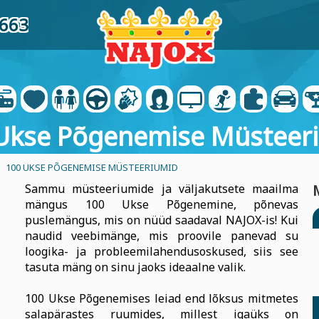
6663
Ukse Põgenemise Müsteer
- 100 UKSE PÕGENEMISE MÜSTEERIUMID
Sammu müsteeriumide ja väljakutsete maailma
mängus 100 Ukse Põgenemine, põnevas
puslemängus, mis on nüüd saadaval NAJOX-is! Kui
naudid veebimänge, mis proovile panevad su
loogika- ja probleemilahendusoskused, siis see
tasuta mäng on sinu jaoks ideaalne valik.
100 Ukse Põgenemises leiad end lõksus mitmetes
salapärastes ruumides, millest igaüks on