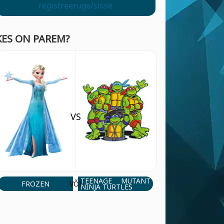
registreeruge/sisse
KES ON PAREM?
VS
TEENAGE MUTANT
FROZEN
VÕI
NINJA TURTLES