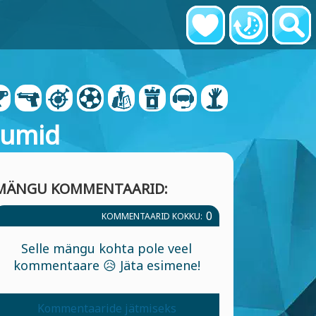
iumid
MÄNGU KOMMENTAARID:
0
KOMMENTAARID KOKKU:
Selle mängu kohta pole veel
kommentaare 😥 Jäta esimene!
Kommentaaride jätmiseks