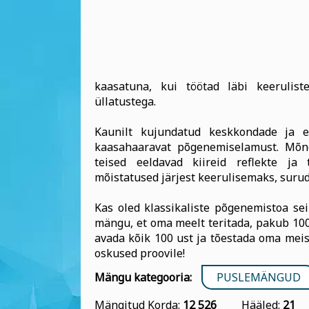
kaasatuna, kui töötad läbi keerulist
üllatustega.
Kaunilt kujundatud keskkondade ja 
kaasahaaravat põgenemiselamust. Mõne
teised eeldavad kiireid reflekte ja
mõistatused järjest keerulisemaks, surud
Kas oled klassikaliste põgenemistoa seik
mängu, et oma meelt teritada, pakub 10
avada kõik 100 ust ja tõestada oma mei
oskused proovile!
Mängu kategooria:
PUSLEMÄNGUD
Mängitud Korda:
12 526
Hääled:
21