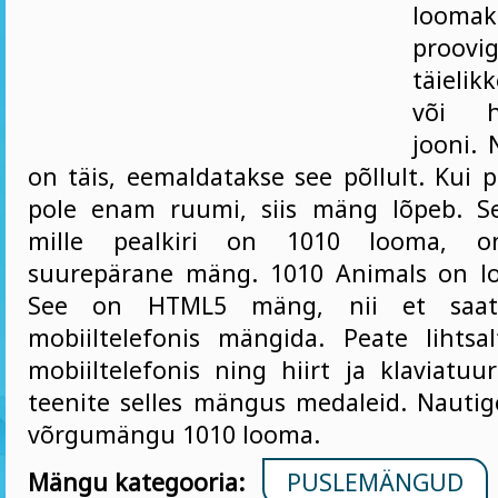
looma
proo
täielik
või ho
jooni. 
on täis, eemaldatakse see põllult. Kui p
pole enam ruumi, siis mäng lõpeb. S
mille pealkiri on 1010 looma, on
suurepärane mäng. 1010 Animals on 
See on HTML5 mäng, nii et saa
mobiiltelefonis mängida. Peate lihts
mobiiltelefonis ning hiirt ja klaviatuu
teenite selles mängus medaleid. Nauti
võrgumängu 1010 looma.
Mängu kategooria:
PUSLEMÄNGUD