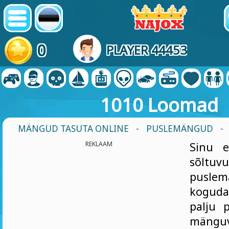
0
PLAYER 44453
1010 Loomad
MÄNGUD TASUTA ONLINE
-
PUSLEMÄNGUD
-
REKLAAM
Sinu e
sõltuv
pusl
koguda
palju 
mänguv