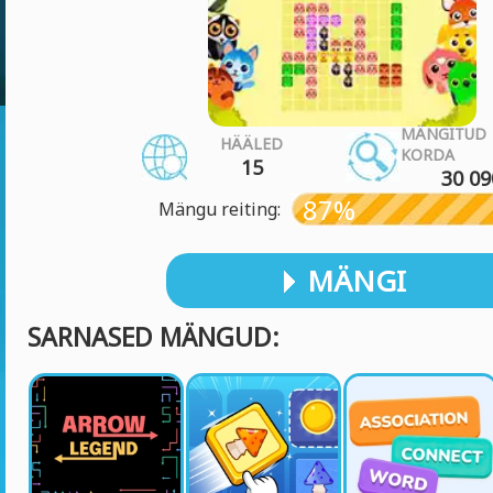
MÄNGITUD
HÄÄLED
KORDA
15
30 09
87%
Mängu reiting:
MÄNGI
SARNASED MÄNGUD: