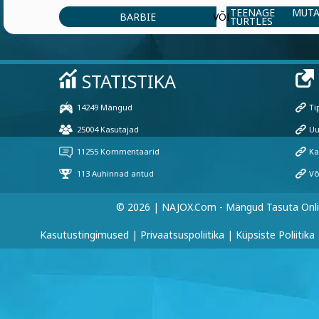
TEENAGE MUT
BARBIE
VÕI
TURTLES
© 2026 | NAJOX.com - Mängud Tasuta Onl
Kasutustingimused
|
Privaatsuspoliitika
|
Küpsiste Poliitika