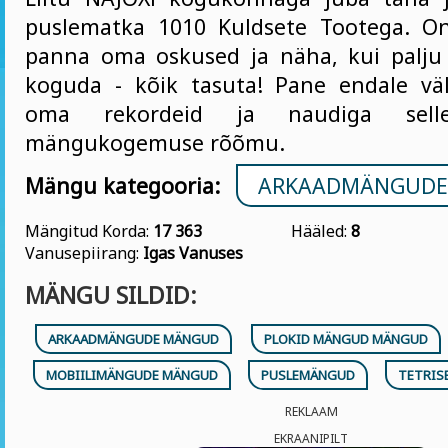
puslematka 1010 Kuldsete Tootega. On
panna oma oskused ja näha, kui palju
koguda - kõik tasuta! Pane endale väl
oma rekordeid ja naudiga selle
mängukogemuse rõõmu.
Mängu kategooria:
ARKAADMÄNGUDE
Mängitud Korda:
17 363
Hääled:
8
Vanusepiirang:
Igas Vanuses
MÄNGU SILDID:
ARKAADMÄNGUDE MÄNGUD
PLOKID MÄNGUD MÄNGUD
MOBIILIMÄNGUDE MÄNGUD
PUSLEMÄNGUD
TETRIS
REKLAAM
EKRAANIPILT