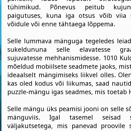
tühimikud. Põnevus peitub kujun
paigutuses, kuna iga otsus võib viia
võidule või enne tähtaega lõppema.
Selle lummava mänguga tegeledes leiad 
sukeldununa selle elavatesse graa
sujuvatesse mehhanismidesse. 1010 Ku
mõeldud mobiilsete seadmete jaoks, mist
ideaalselt mängimiseks liikvel olles. Ole
kas oled kodus või liikumas, saad nauti
puzzle-mängu igas seadmes, mis toetab
Selle mängu üks peamisi jooni on selle s
mänguviis. Igal tasemel seisad s
väljakutsetega, mis panevad proovile 