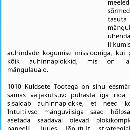
meele
sõrmed
tasuta
mängu
ühend
liikum
auhindade kogumise missiooniga, kui
kõik auhinnaplokkid, mis on lai
mängulauale.
1010 Kuldsete Tootega on sinu eesmär
samas väljakutsuv: puhasta iga rida 
sisaldab auhinnaplokke, et need k
Intuitiivse mänguviisiga saad hõlpsa
asetada saadaval olevad plokikompl
paneelil, luues lõputult strateegi