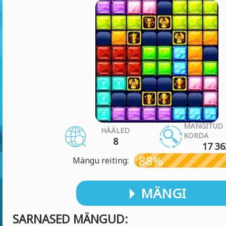
MÄNGITUD
HÄÄLED
KORDA
8
17 36
88%
Mängu reiting:
MÄNGI
SARNASED MÄNGUD: