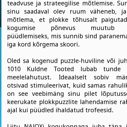
teadvuse ja strateegilise mõtlemise. Su
sinu saadaval olev ruum väheneb, ja 
mõtlema, et plokke tõhusalt paiguta
kogumise põnevus muutub va
püüdlemiseks, mis sunnib sind paranem
iga kord kõrgema skoori.
Oled sa kogenud puzzle-huviline või juh
1010 Kuldne Tooted lubab tunde k
meelelahutust. Ideaalselt sobiv män
otsivad stimuleerivat, kuid samas rahul
on see veebimäng sinu pilet lõputuss
keerukate plokkpuzzlite lahendamise ra
ajal kui püüdled ihaldatud trofeesid.
Liitu NAJOXi kogukonnaga juba täna 