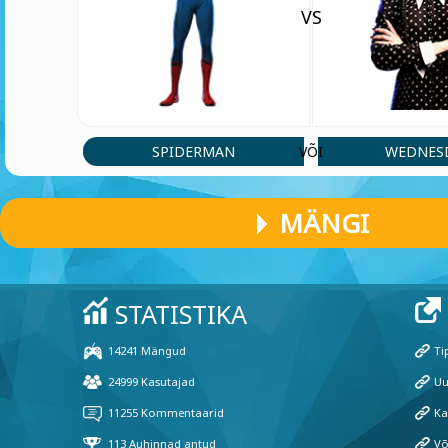
VS
SPIDERMAN
WEDNES
VÕI
MÄNGI