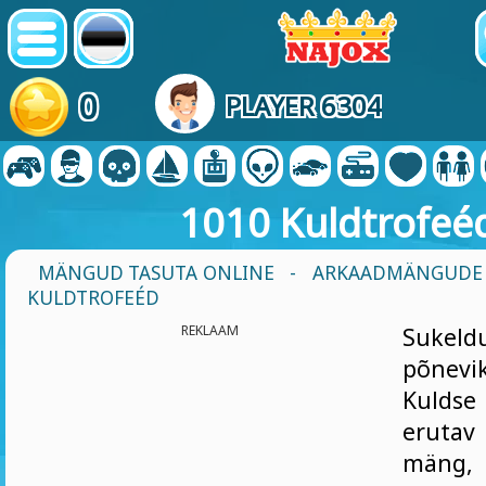
0
PLAYER 6304
1010 Kuldtrofeé
MÄNGUD TASUTA ONLINE
-
ARKAADMÄNGUDE
KULDTROFEÉD
REKLAAM
Suke
põne
Kulds
erutav
mäng, 