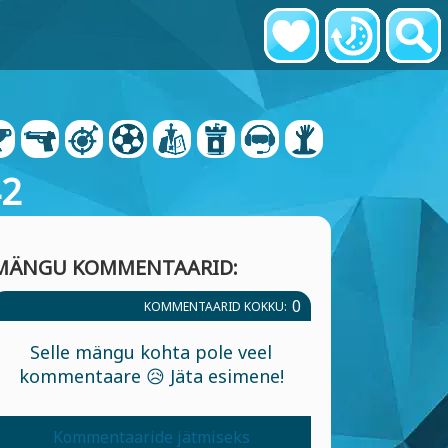
42
MÄNGU KOMMENTAARID:
0
KOMMENTAARID KOKKU:
Selle mängu kohta pole veel
kommentaare 😥 Jäta esimene!
Kommentaaride jätmiseks