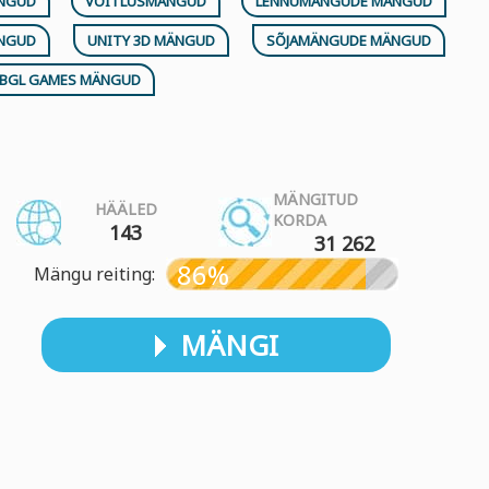
ÄNGUD
VÕITLUSMÄNGUD
LENNUMÄNGUDE MÄNGUD
ÄNGUD
UNITY 3D MÄNGUD
SÕJAMÄNGUDE MÄNGUD
BGL GAMES MÄNGUD
MÄNGITUD
HÄÄLED
KORDA
143
31 262
86%
Mängu reiting:
MÄNGI