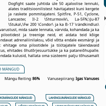
Dogfight saate juhtida üle 50 ajaloolise lennuki,
alates traditsioonilistest hävitajatest kuni kergete
ja raskete pommitajateni. Spitfire, P-51, Cyclone,
Lancaster, Il-2 \Shturmovik\, La-5FN,\Ju-87
\Stuka\,\Fw 200 \Condor\ ja ka B-17 \rändkindlus\
arustust, mida saate lennata, värvida, kohandada ja ka
ilootidest ja treenige neid, et aidata teid kõige
endavat adrenaliinilaksu, võid võtta endale eesmärgi ja
: ehitage oma pilootidele ja töötajatele täiendavaid
us, ehitades õhutõrjesuurtükke ja ka patareiõhupalle.
endada kulusid, hallata oma süsteemi palju tõhusamalt
D MÄNGUD
Mängu Reiting:
86%
Vanusepiirang:
Igas Vanuses
UKIMÄNGUDE MÄNGUD
LAHINGUMÄNGUDE MÄNGUD