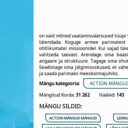
on vaid mõned vaatamisväärsused tüüpi v
täiendada. Koguge armee parimatest p
ohtlikumatel missioonidel. Kui vajad täi
valitseda taevast. Arendage oma baasi
angaare ja struktuure. Tagage oma ohut
Seadistage oma jälgimisoskused, et väh
ja saada parimaks meeskonnajuhiks.
Mängu kategooria:
ACTION MÄNGU
Mängitud Korda:
31 262
Hääled:
143
MÄNGU SILDID:
ACTION MÄNGUD MÄNGUD
LENN