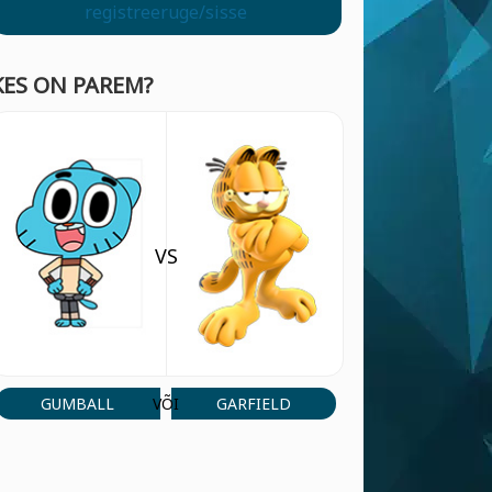
registreeruge/sisse
KES ON PAREM?
VS
GUMBALL
GARFIELD
VÕI