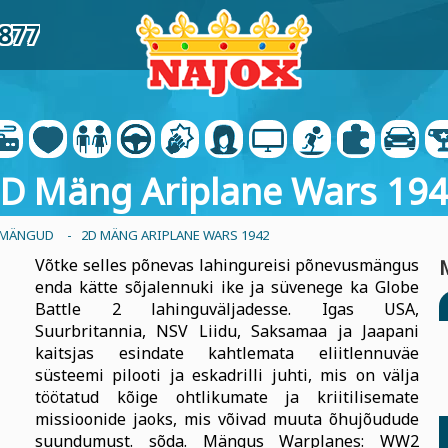
2877
D Mäng Ariplane Wars 19
 MÄNGUD
- 2D MÄNG ARIPLANE WARS 1942
Võtke selles põnevas lahingureisi põnevusmängus
enda kätte sõjalennuki ike ja süvenege ka Globe
Battle 2 lahinguväljadesse. Igas USA,
Suurbritannia, NSV Liidu, Saksamaa ja Jaapani
kaitsjas esindate kahtlemata eliitlennuväe
süsteemi pilooti ja eskadrilli juhti, mis on välja
töötatud kõige ohtlikumate ja kriitilisemate
missioonide jaoks, mis võivad muuta õhujõudude
suundumust. sõda. Mängus Warplanes: WW2