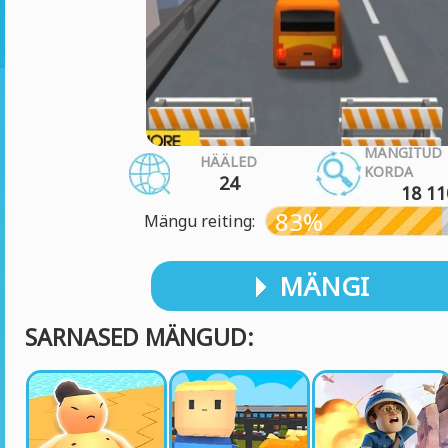
MÄNGITUD
HÄÄLED
KORDA
24
18 11
83%
Mängu reiting:
MÄNGI
SARNASED MÄNGUD: