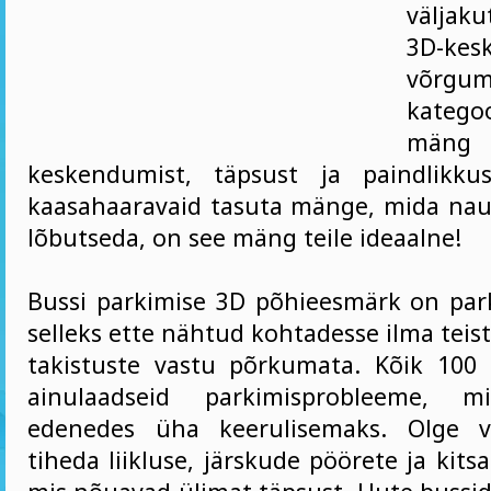
väljaku
3D-kes
võrgu
katego
män
keskendumist, täpsust ja paindlikkus
kaasahaaravaid tasuta mänge, mida naut
lõbutseda, on see mäng teile ideaalne!
Bussi parkimise 3D põhieesmärk on pa
selleks ette nähtud kohtadesse ilma teist
takistuste vastu põrkumata. Kõik 100 
ainulaadseid parkimisprobleeme, 
edenedes üha keerulisemaks. Olge v
tiheda liikluse, järskude pöörete ja kits