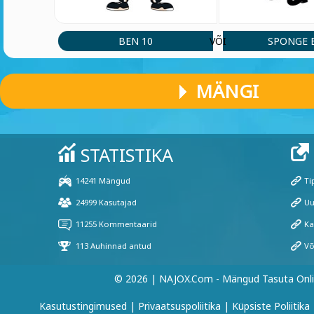
BEN 10
SPONGE 
VÕI
MÄNGI
© 2026 | NAJOX.com - Mängud Tasuta Onl
Kasutustingimused
|
Privaatsuspoliitika
|
Küpsiste Poliitika