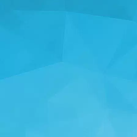
STATISTIKA
14241 Mängud
24999 Kasutajad