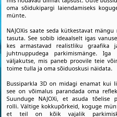
mis nõuavad ülimat täpsust. Uute bussid
oma sõidukipargi laiendamiseks koguge
münte.
NAJOXis saate seda kütkestavat mängu n
tasuta. See sobib ideaalselt igas vanus
kes armastavad realistliku graafika ja
juhtnuppudega parkimismänge. Iga
väljakutse, mis paneb proovile teie võ
toime tulla ja oma sõiduoskusi näidata.
Bussiparkla 3D on midagi enamat kui l
see on võimalus parandada oma reflek
Suunduge NAJOXi, et asuda tõelise pa
rolli. Vältige kokkupõrkeid, koguge mün
et teil on kõik vajalik parkimisku