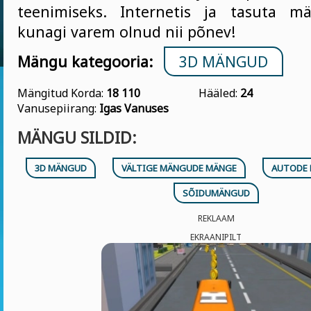
teenimiseks. Internetis ja tasuta m
kunagi varem olnud nii põnev!
Mängu kategooria:
3D MÄNGUD
Mängitud Korda:
18 110
Hääled:
24
Vanusepiirang:
Igas Vanuses
MÄNGU SILDID:
3D MÄNGUD
VÄLTIGE MÄNGUDE MÄNGE
AUTODE 
SÕIDUMÄNGUD
REKLAAM
EKRAANIPILT