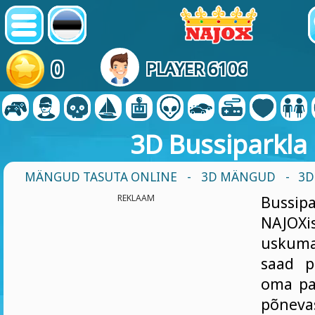
0
PLAYER 6106
3D Bussiparkla
MÄNGUD TASUTA ONLINE
-
3D MÄNGUD
- 3D
REKLAAM
Bussi
NAJOXis
uskuma
saad p
oma pa
põn