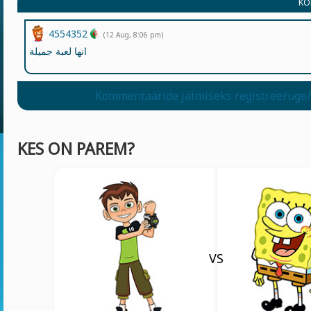
KO
4554352
(12 Aug, 8:06 pm)
انها لعبة جميلة
Kommentaaride jätmiseks registreeruge/
KES ON PAREM?
VS