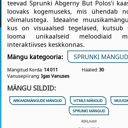
teevad Sprunki Abgerny But Polos'i kaa
loovaks kogemuseks, mis ühendab no
võimalustega. Ideaalne muusikamängu
kus on visuaalsed tegelased, kutsub 
looma unikaalseid meloodiaid mä
interaktiivses keskkonnas.
Mängu kategooria:
SPRUNKI MÄNGU
Mängitud Korda:
14 011
Hääled:
30
Vanusepiirang:
Igas Vanuses
MÄNGU SILDID:
ARKAADMÄNGUDE MÄNGUD
HTML5 MÄNGUD
MUUSI
SPRUNKI MÄNGUD
REKLAAM