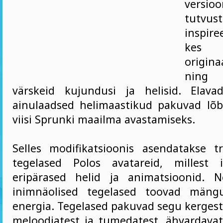
versioo
tutvus
inspire
kes 
origin
ning
värskeid kujundusi ja helisid. Elava
ainulaadsed helimaastikud pakuvad lõb
viisi Sprunki maailma avastamiseks.
Selles modifikatsioonis asendatakse tra
tegelased Polos avatareid, millest
eripärased helid ja animatsioonid. N
inimnäolised tegelased toovad mäng
energia. Tegelased pakuvad segu kergest
meloodiatest ja tumedatest, ähvardavat