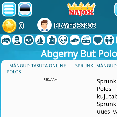
0
PLAYER 32403
Abgerny But Pol
MÄNGUD TASUTA ONLINE
-
SPRUNKI MÄNGUD
POLOS
REKLAAM
Sprunk
Polos 
kujuta
Sprunk
uues va