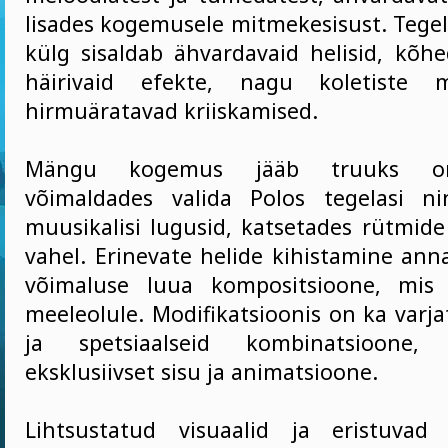
lisades kogemusele mitmekesisust. Teg
külg sisaldab ähvardavaid helisid, kõhe
häirivaid efekte, nagu koletiste 
hirmuäratavad kriiskamised.
Mängu kogemus jääb truuks om
võimaldades valida Polos tegelasi 
muusikalisi lugusid, katsetades rütmide
vahel. Erinevate helide kihistamine ann
võimaluse luua kompositsioone, mis 
meeleolule. Modifikatsioonis on ka varj
ja spetsiaalseid kombinatsioone
eksklusiivset sisu ja animatsioone.
Lihtsustatud visuaalid ja eristuvad 