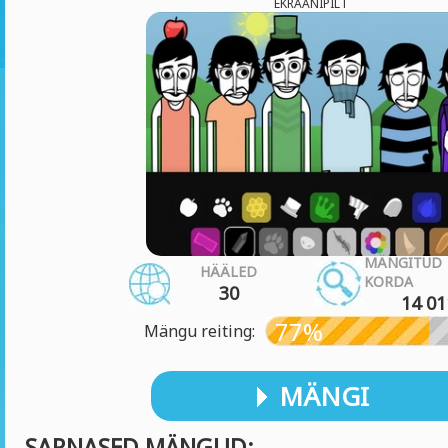
EKRAANIPILT
MÄNGITUD
HÄÄLED
KORDA
30
14 01
77%
Mängu reiting:
MÄNGI
SARNASED MÄNGUD: