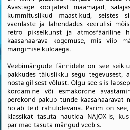
Avastage kooljatest maamajad, salaja
kummituslikud maastikud, seistes sil
vaenlaste ja lahendades keerulisi mõi
retro pikselkunst ja atmosfääriline h
kaasahaarava kogemuse, mis viib mä
mängimise kuldaega.
Veebimängude fännidele on see seiklu
pakkudes täiuslikku segu tegevusest, a
nostalgilisest võlust. Olgu see siis laps
kordamine või esmakordne avastamin
perekond pakub tunde kaasahaaravat m
hoiab teid rahulolevana. Parim on see,
klassikat tasuta nautida NAJOX-is, ku
parimad tasuta mängud veebis.