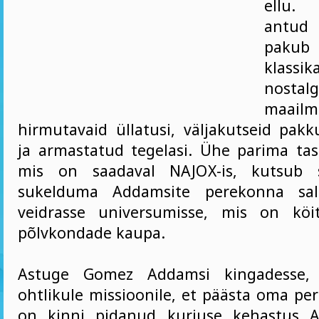
ellu. 
antud 
pak
klass
nostalg
maailma
hirmutavaid üllatusi, väljakutseid pakk
ja armastatud tegelasi. Ühe parima t
mis on saadaval NAJOX-is, kutsub 
sukelduma Addamsite perekonna sala
veidrasse universumisse, mis on köi
põlvkondade kaupa.
Astuge Gomez Addamsi kingadesse,
ohtlikule missioonile, et päästa oma pe
on kinni pidanud kurjuse kehastus Ab