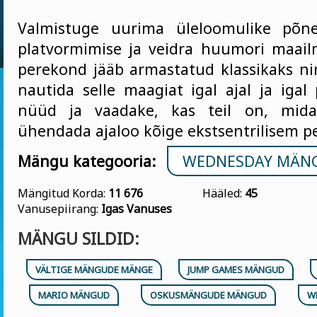
Valmistuge uurima üleloomulike põne
platvormimise ja veidra huumori maai
perekond jääb armastatud klassikaks n
nautida selle maagiat igal ajal ja igal
nüüd ja vaadake, kas teil on, mida
ühendada ajaloo kõige ekstsentrilisem p
Mängu kategooria:
WEDNESDAY MÄN
Mängitud Korda:
11 676
Hääled:
45
Vanusepiirang:
Igas Vanuses
MÄNGU SILDID:
VÄLTIGE MÄNGUDE MÄNGE
JUMP GAMES MÄNGUD
MARIO MÄNGUD
OSKUSMÄNGUDE MÄNGUD
W