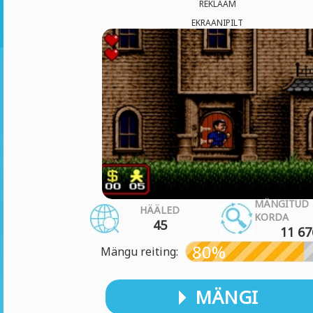
REKLAAM
EKRAANIPILT
MÄNGITUD
HÄÄLED
KORDA
45
11 67
80%
Mängu reiting:
MÄNGI