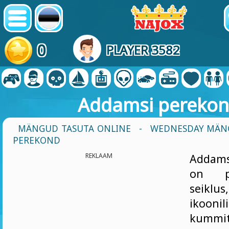
0
PLAYER 3582
Addamsi pereko
MÄNGUD TASUTA ONLINE
-
WEDNESDAY MÄN
PEREKOND
REKLAAM
Addams
on p
seiklus
ikooni
kummi