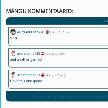
MÄNGU KOMMENTAARID:
KO
Alijawad Ladak AJ
(4 Aug, 7:15 pm)
$ 10
useradams123
(4 Aug, 1:01 pm)
and another games!
useradams123
(4 Aug, 1:00 pm)
i love this one game!
Kommentaaride jätmiseks registreeruge/