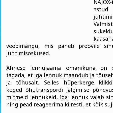
NAJOX
astud
juhti
Valm
sukeld
kaasah
veebimängu, mis paneb proovile sin
juhtimisoskused.
Ahnese lennujaama omanikuna on s
tagada, et iga lennuk maandub ja tõuse
ja tõhusalt. Selles hüperkerge klik
koged õhutranspordi jälgimise põnevu
mitmeid lennukeid. Iga lennuk vajab si
ning pead reageerima kiiresti, et kõik suj