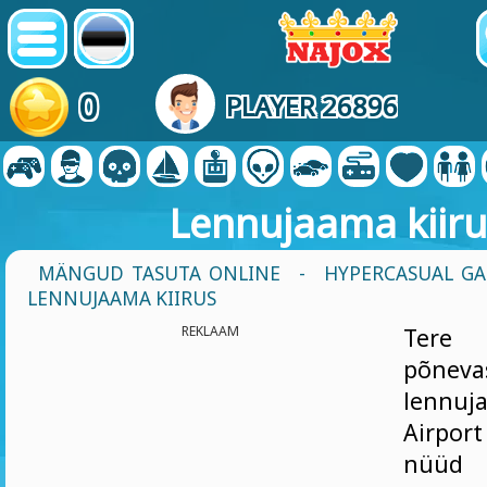
0
PLAYER 26896
Lennujaama kiiru
MÄNGUD TASUTA ONLINE
-
HYPERCASUAL G
LENNUJAAMA KIIRUS
REKLAAM
Tere
põneva
lennuj
Airpor
nüüd