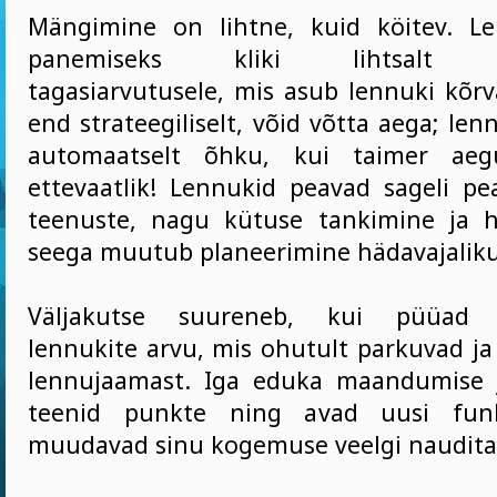
Mängimine on lihtne, kuid köitev. Le
panemiseks kliki lihtsalt ü
tagasiarvutusele, mis asub lennuki kõrv
end strateegiliselt, võid võtta aega; le
automaatselt õhku, kui taimer aeg
ettevaatlik! Lennukid peavad sageli pe
teenuste, nagu kütuse tankimine ja h
seega muutub planeerimine hädavajaliku
Väljakutse suureneb, kui püüad 
lennukite arvu, mis ohutult parkuvad ja
lennujaamast. Iga eduka maandumise 
teenid punkte ning avad uusi funk
muudavad sinu kogemuse veelgi naudit