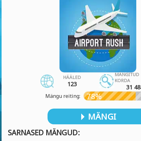
MÄNGITUD
HÄÄLED
KORDA
123
31 48
78%
Mängu reiting:
MÄNGI
SARNASED MÄNGUD: