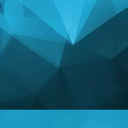
STATISTIKA
14249 Mängud
25004 Kasutajad