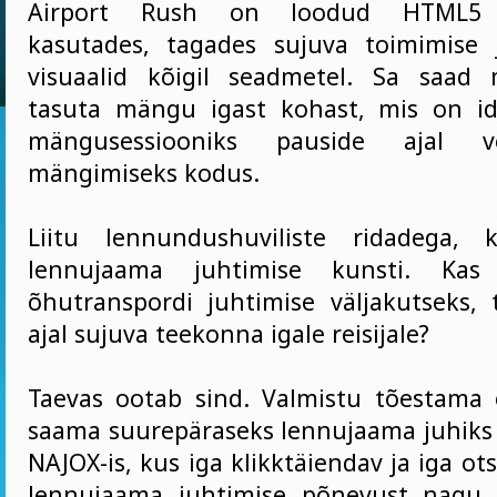
Airport Rush on loodud HTML5 t
kasutades, tagades sujuva toimimise 
visuaalid kõigil seadmetel. Sa saad
tasuta mängu igast kohast, mis on id
mängusessiooniks pauside ajal v
mängimiseks kodus.
Liitu lennundushuviliste ridadega, k
lennujaama juhtimise kunsti. Kas
õhutranspordi juhtimise väljakutseks,
ajal sujuva teekonna igale reisijale?
Taevas ootab sind. Valmistu tõestama
saama suurepäraseks lennujaama juhiks 
NAJOX-is, kus iga klikktäiendav ja iga ot
lennujaama juhtimise põnevust nagu