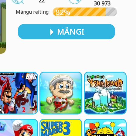
22
30 973
82%
Mängu reiting:
MÄNGI