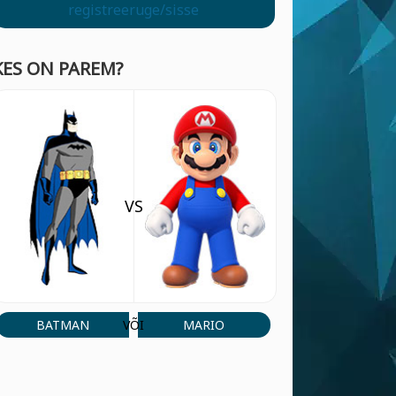
registreeruge/sisse
KES ON PAREM?
VS
BATMAN
MARIO
VÕI