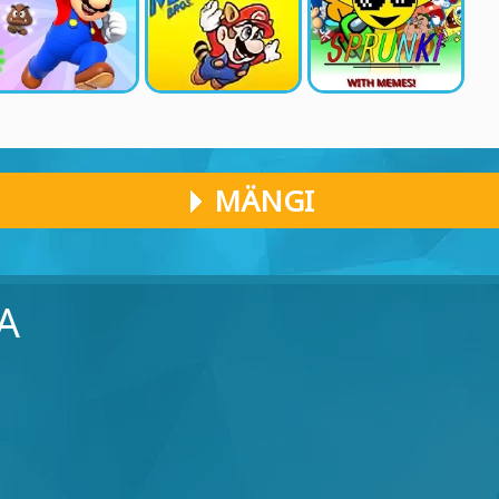
MÄNGI
A