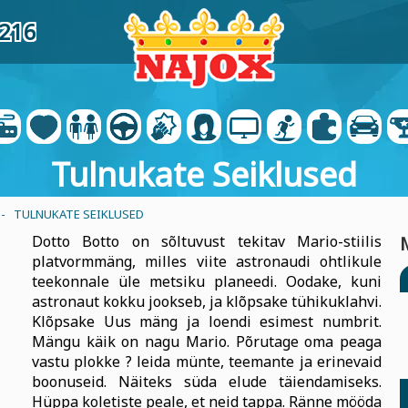
6216
Tulnukate Seiklused
- TULNUKATE SEIKLUSED
Dotto Botto on sõltuvust tekitav Mario-stiilis
platvormmäng, milles viite astronaudi ohtlikule
teekonnale üle metsiku planeedi. Oodake, kuni
astronaut kokku jookseb, ja klõpsake tühikuklahvi.
Klõpsake Uus mäng ja loendi esimest numbrit.
Mängu käik on nagu Mario. Põrutage oma peaga
vastu plokke ? leida münte, teemante ja erinevaid
boonuseid. Näiteks süda elude täiendamiseks.
Hüppa koletiste peale, et neid tappa. Ränne mööda