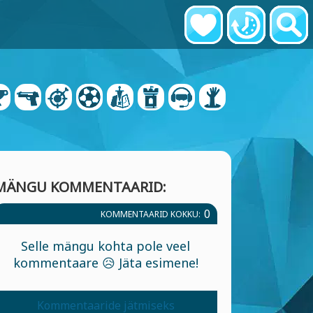
MÄNGU KOMMENTAARID:
0
KOMMENTAARID KOKKU:
Selle mängu kohta pole veel
kommentaare 😥 Jäta esimene!
Kommentaaride jätmiseks