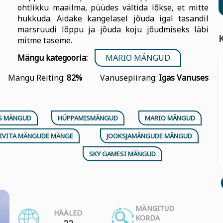
ohtlikku maailma, püüdes vältida lõkse, et mitte
hukkuda. Aidake kangelasel jõuda igal tasandil
marsruudi lõppu ja jõuda koju jõudmiseks läbi
mitme taseme.
Mängu kategooria:
MARIO MÄNGUD
Mängu Reiting:
82%
Vanusepiirang:
Igas Vanuses
S MÄNGUD
HÜPPAMISMÄNGUD
MARIO MÄNGUD
IVITA MÄNGUDE MÄNGE
JOOKSJAMÄNGUDE MÄNGUD
SKY GAMESI MÄNGUD
MÄNGITUD
HÄÄLED
KORDA