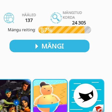
MÄNGITUD
HÄÄLED
KORDA
137
24 305
87%
Mängu reiting:
MÄNGI