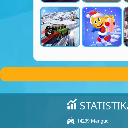
STATISTIK
14239 Mängud