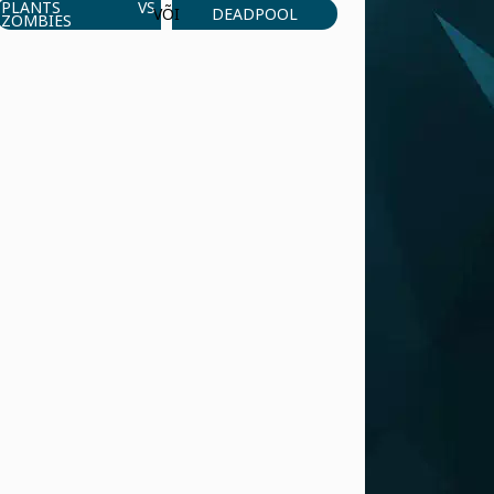
PLANTS VS
DEADPOOL
VÕI
ZOMBIES