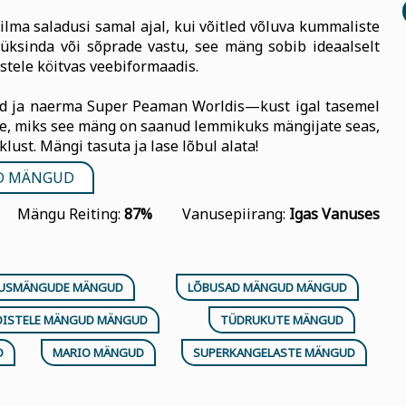
lma saladusi samal ajal, kui võitled võluva kummaliste
üksinda või sõprade vastu, see mäng sobib ideaalselt
stele köitvas veebiformaadis.
d ja naerma Super Peaman Worldis—kust igal tasemel
ge, miks see mäng on saanud lemmikuks mängijate seas,
klust. Mängi tasuta ja lase lõbul alata!
D MÄNGUD
Mängu Reiting:
87%
Vanusepiirang:
Igas Vanuses
LUSMÄNGUDE MÄNGUD
LÕBUSAD MÄNGUD MÄNGUD
OISTELE MÄNGUD MÄNGUD
TÜDRUKUTE MÄNGUD
D
MARIO MÄNGUD
SUPERKANGELASTE MÄNGUD