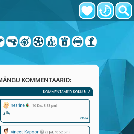
MÄNGU KOMMENTAARID:
2
KOMMENTAARID KOKKU:
nesrine
(10 Dec, 8:33 pm)
هااي
VASTA
Vineet Kapoor
(2 Jul, 10:52 pm)