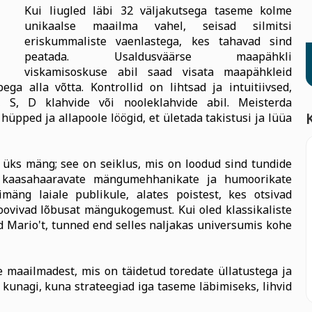
Kui liugled läbi 32 väljakutsega taseme kolme
unikaalse maailma vahel, seisad silmitsi
eriskummaliste vaenlastega, kes tahavad sind
peatada. Usaldusväärse maapähkli
viskamisoskuse abil saad visata maapähkleid
ga alla võtta. Kontrollid on lihtsad ja intuitiivsed,
, S, D klahvide või nooleklahvide abil. Meisterda
pped ja allapoole löögid, et ületada takistusi ja lüüa
 üks mäng; see on seiklus, mis on loodud sind tundide
kaasahaaravate mängumehhanikate ja humoorikate
mäng laiale publikule, alates poistest, kes otsivad
soovivad lõbusat mängukogemust. Kui oled klassikaliste
Mario't, tunned end selles naljakas universumis kohe
maailmadest, mis on täidetud toredate üllatustega ja
 kunagi, kuna strateegiad iga taseme läbimiseks, lihvid