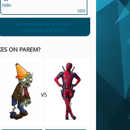
hello
VASTA
Kommentaaride jätmiseks
registreeruge/sisse
KES ON PAREM?
VS