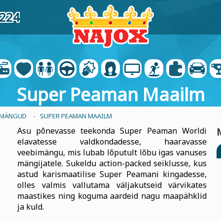
6224
Super Peaman Maailm
 MÄNGUD
- SUPER PEAMAN MAAILM
Asu põnevasse teekonda Super Peaman Worldi
elavatesse valdkondadesse, haaravasse
veebimängu, mis lubab lõputult lõbu igas vanuses
mängijatele. Sukeldu action-packed seiklusse, kus
astud karismaatilise Super Peamani kingadesse,
olles valmis vallutama väljakutseid värvikates
maastikes ning koguma aardeid nagu maapähklid
ja kuld.