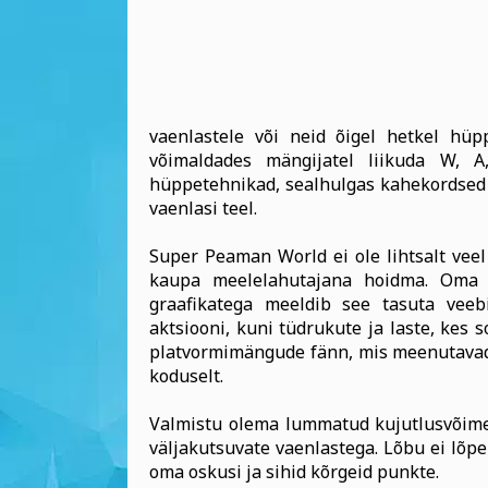
vaenlastele või neid õigel hetkel hüppe
võimaldades mängijatel liikuda W, A
hüppetehnikad, sealhulgas kahekordsed hü
vaenlasi teel.
Super Peaman World ei ole lihtsalt veel
kaupa meelelahutajana hoidma. Oma 
graafikatega meeldib see tasuta veebi
aktsiooni, kuni tüdrukute ja laste, kes 
platvormimängude fänn, mis meenutavad 
koduselt.
Valmistu olema lummatud kujutlusvõime 
väljakutsuvate vaenlastega. Lõbu ei lõpe
oma oskusi ja sihid kõrgeid punkte.