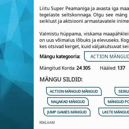
Liitu Super Peamaniga ja avasta iga maai
tegelaste seltskonnaga. Olgu see mäng 
seiklust ja aktsiooni armastavatele inime
Valmistu hüppama, viskama maapähklei
on uus võimalus lõbuks ja elevuseks. Ko
kes otsivad kerget, kuid väljakutsuvat sei
Mängu kategooria:
ACTION MÄNGU
Mängitud Korda:
24 305
Hääled:
137
MÄNGU SILDID:
ACTION MÄNGUD MÄNGUD
SEIK
NALJAKAD MÄNGUD
MÄNGUD P
JUMP GAMES MÄNGUD
LASTE MÄNGU
REKLAAM