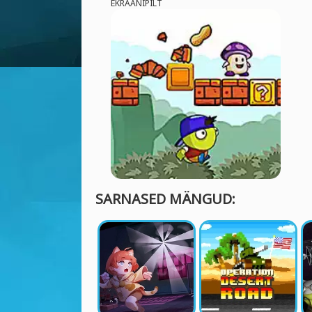
EKRAANIPILT
SARNASED MÄNGUD: