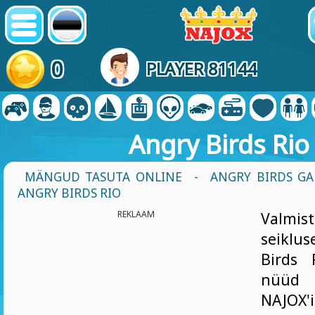
0
PLAYER 81144
Angry Birds Rio
MÄNGUD TASUTA ONLINE
-
ANGRY BIRDS G
ANGRY BIRDS RIO
REKLAAM
Valmi
seikl
Birds 
nüüd
NAJOX'