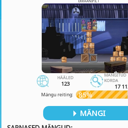
EKRAANIPILT
MÄNGITUD
HÄÄLED
KORDA
123
17 11
85%
Mängu reiting:
MÄNGI
SARNASED MÄNGUD: