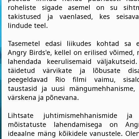
roheliste sigade asemel on su siht
takistused ja vaenlased, kes seisav
lindude teel.
Tasemetel edasi liikudes kohtad sa e
Angry Birds'e, kellel on erilised võimed, 
lahendada keerulisemaid väljakutseid
täidetud värvikate ja lõbusate dis
peegeldavad Rio filmi vaimu, sisal
taustasid ja uusi mängumehhanisme, 
värskena ja põnevana.
Lihtsate juhtimismehhanismide ja 
mõistatuste lahendamisega on Ang
ideaalne mäng kõikidele vanustele. Olen