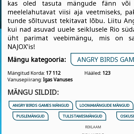
kas oled tasuta mängude fänn või l
meelelahutavat viisi aja veetmiseks, 
tunde sõltuvust tekitavat lõbu. Liitu An
kui nad asuvad uuele seiklusele Rio süd
üht parimat veebimängu, mis on saa
NAJOX'is!
Mängu kategooria:
ANGRY BIRDS GA
Mängitud Korda:
17 112
Hääled:
123
Vanusepiirang:
Igas Vanuses
MÄNGU SILDID:
ANGRY BIRDS GAMES MÄNGUD
LOOMAMÄNGUDE MÄNGUD
PUSLEMÄNGUD
TULISTAMISMÄNGUD
OSKUS
REKLAAM