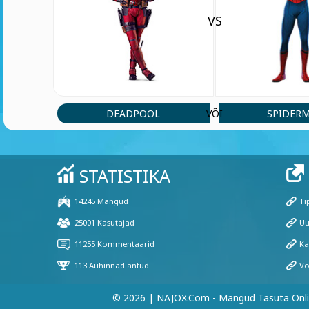
VS
DEADPOOL
SPIDER
VÕI
© 2026 | NAJOX.com - Mängud Tasuta Onl