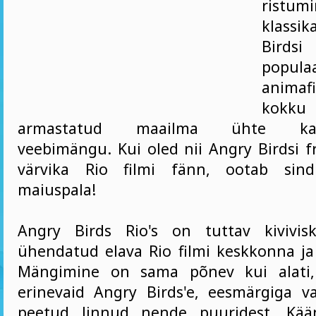
ristum
klassi
Birds
popula
animafi
kok
armastatud maailma ühte kaas
veebimängu. Kui oled nii Angry Birdsi fr
värvika Rio filmi fänn, ootab sind
maiuspala!
Angry Birds Rio's on tuttav kivivi
ühendatud elava Rio filmi keskkonna ja
Mängimine on sama põnev kui alati,
erinevaid Angry Birds'e, eesmärgiga v
peetud linnud nende puuridest. Kään