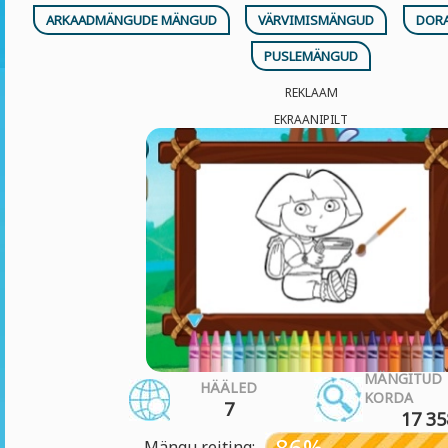
ARKAADMÄNGUDE MÄNGUD
VÄRVIMISMÄNGUD
DOR
PUSLEMÄNGUD
REKLAAM
EKRAANIPILT
MÄNGITUD
HÄÄLED
KORDA
7
17 35
86%
Mängu reiting: