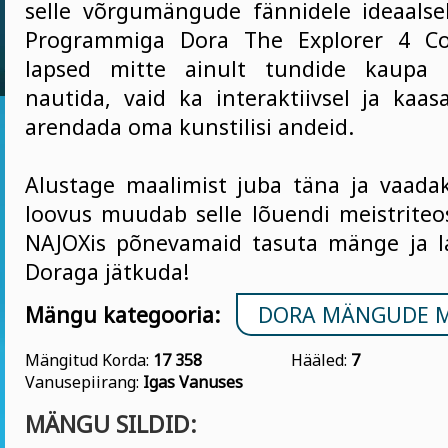
selle võrgumängude fännidele ideaalse
Programmiga Dora The Explorer 4 Co
lapsed mitte ainult tundide kaupa 
nautida, vaid ka interaktiivsel ja kaasa
arendada oma kunstilisi andeid.
Alustage maalimist juba täna ja vaadak
loovus muudab selle lõuendi meistriteo
NAJOXis põnevamaid tasuta mänge ja la
Doraga jätkuda!
Mängu kategooria:
DORA MÄNGUDE 
Mängitud Korda:
17 358
Hääled:
7
Vanusepiirang:
Igas Vanuses
MÄNGU SILDID: