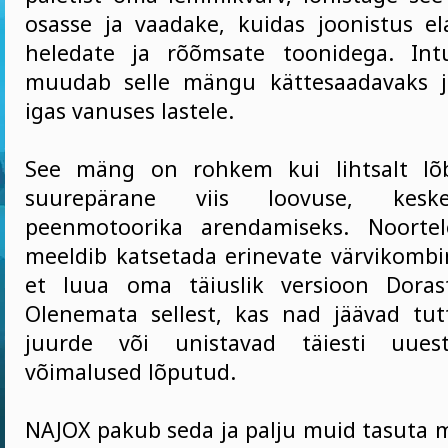
osasse ja vaadake, kuidas joonistus 
heledate ja rõõmsate toonidega. Intu
muudab selle mängu kättesaadavaks j
igas vanuses lastele.
See mäng on rohkem kui lihtsalt lõ
suurepärane viis loovuse, kesk
peenmotoorika arendamiseks. Noortel
meeldib katsetada erinevate värvikombi
et luua oma täiuslik versioon Dorast
Olenemata sellest, kas nad jäävad tut
juurde või unistavad täiesti uuest
võimalused lõputud.
NAJOX pakub seda ja palju muid tasuta