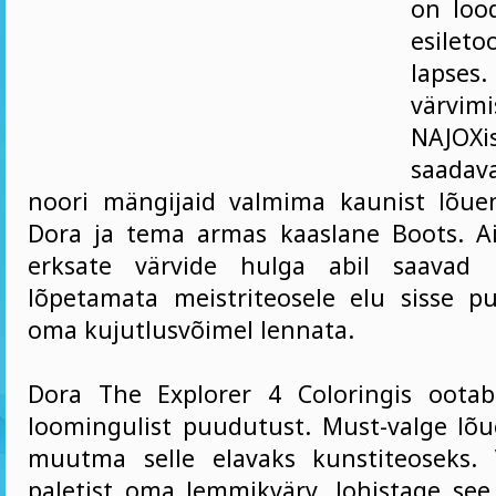
on loo
esilet
lapses
värvim
NAJO
saada
noori mängijaid valmima kaunist lõuen
Dora ja tema armas kaaslane Boots. Ain
erksate värvide hulga abil saavad l
lõpetamata meistriteosele elu sisse p
oma kujutlusvõimel lennata.
Dora The Explorer 4 Coloringis ootab
loomingulist puudutust. Must-valge lõ
muutma selle elavaks kunstiteoseks. V
paletist oma lemmikvärv, lohistage see 