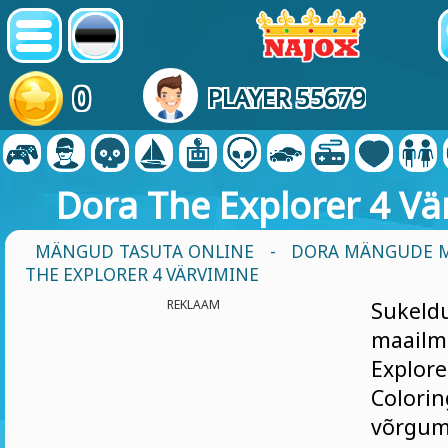
0
PLAYER 55679
Dora The Explorer 4 Vä
MÄNGUD TASUTA ONLINE
-
DORA MÄNGUDE 
THE EXPLORER 4 VÄRVIMINE
REKLAAM
Sukel
maail
Exp
Colori
võrgu