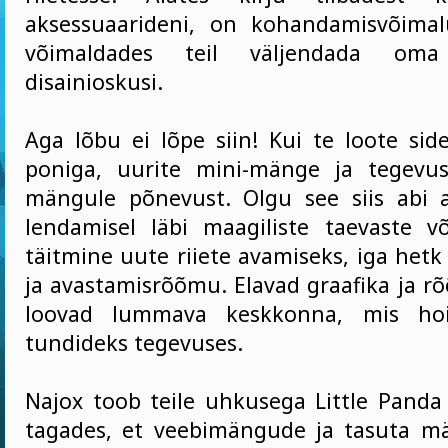
aksessuaarideni, on kohandamisvõimal
võimaldades teil väljendada oma
disainioskusi.
Aga lõbu ei lõpe siin! Kui te loote si
poniga, uurite mini-mänge ja tegevus
mängule põnevust. Olgu see siis abi
lendamisel läbi maagiliste taevaste võ
täitmine uute riiete avamiseks, iga het
ja avastamisrõõmu. Elavad graafika ja 
loovad lummava keskkonna, mis hoi
tundideks tegevuses.
Najox toob teile uhkusega Little Panda
tagades, et veebimängude ja tasuta m