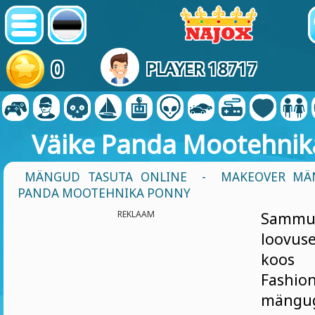
0
PLAYER 18717
Väike Panda Mootehnik
MÄNGUD TASUTA ONLINE
-
MAKEOVER MÄ
PANDA MOOTEHNIKA PONNY
REKLAAM
Sammu
loovu
koos 
Fash
mängu