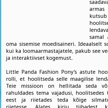
saadava
armas
kut
hooli
lendav
samal 
oma sisemise moedisaineri. Ideaalselt so
kui ka loomaarmastajatele, pakub see v
ja interaktiivset kogemust.
Little Panda Fashion Pony’s astute hoold
rolli, et hoolitseda selle maagilise len
Teie missioon on hellitada seda võl
rahuldades tema vajadusi, hoolitsedes
eest ja riietades teda kõige silmat
riietesse. Alates kirju tiibadest 