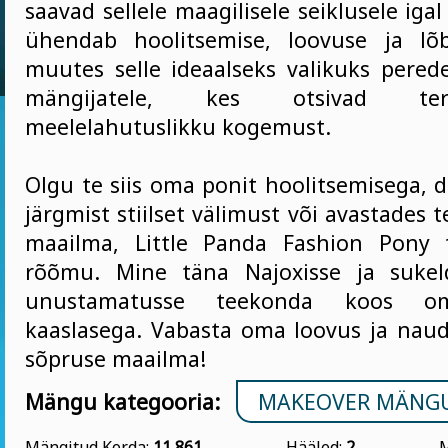
saavad sellele maagilisele seiklusele igal
ühendab hoolitsemise, loovuse ja lõ
muutes selle ideaalseks valikuks perede
mängijatele, kes otsivad ter
meelelahutuslikku kogemust.
Olgu te siis oma ponit hoolitsemisega, 
järgmist stiilset välimust või avastade
maailma, Little Panda Fashion Pony t
rõõmu. Mine täna Najoxisse ja sukel
unustamatusse teekonda koos om
kaaslasega. Vabasta oma loovus ja naud
sõpruse maailma!
Mängu kategooria:
MAKEOVER MÄNG
Mängitud Korda:
11 861
Hääled:
2
M