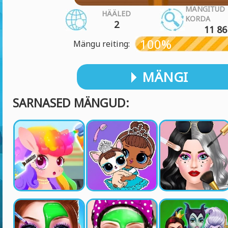
MÄNGITUD
HÄÄLED
KORDA
2
11 86
100%
Mängu reiting:
MÄNGI
SARNASED MÄNGUD: