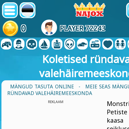
0
PLAYER 72243
Koletised ründav
valehäiremeeskon
MÄNGUD TASUTA ONLINE
-
MEIE SEAS MÄNG
RÜNDAVAD VALEHÄIREMEESKONDA
REKLAAM
Monst
Petis
kaasa 
seiklus