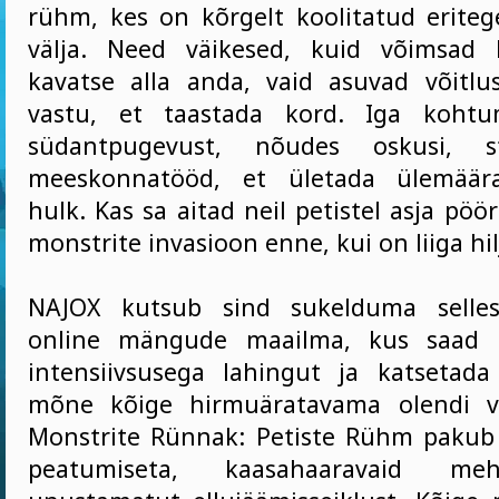
rühm, kes on kõrgelt koolitatud eriteg
välja. Need väikesed, kuid võimsad 
kavatse alla anda, vaid asuvad võitl
vastu, et taastada kord. Iga kohtu
südantpugevust, nõudes oskusi, st
meeskonnatööd, et ületada ülemäära
hulk. Kas sa aitad neil petistel asja pöö
monstrite invasioon enne, kui on liiga hil
NAJOX kutsub sind sukelduma selles
online mängude maailma, kus saad 
intensiivsusega lahingut ja katsetad
mõne kõige hirmuäratavama olendi v
Monstrite Rünnak: Petiste Rühm pakub
peatumiseta, kaasahaaravaid meh