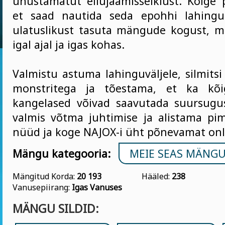
unustamatut ellujäämisseiklust. Kõige
et saad nautida seda epohhi lahing
ulatuslikust tasuta mängude kogust, m
igal ajal ja igas kohas.
Valmistu astuma lahinguväljele, silmits
monstritega ja tõestama, et ka kõi
kangelased võivad saavutada suursugu
valmis võtma juhtimise ja alistama p
nüüd ja koge NAJOX-i üht põnevamat on
Mängu kategooria:
MEIE SEAS MÄNG
Mängitud Korda:
20 193
Hääled:
238
Vanusepiirang:
Igas Vanuses
MÄNGU SILDID: