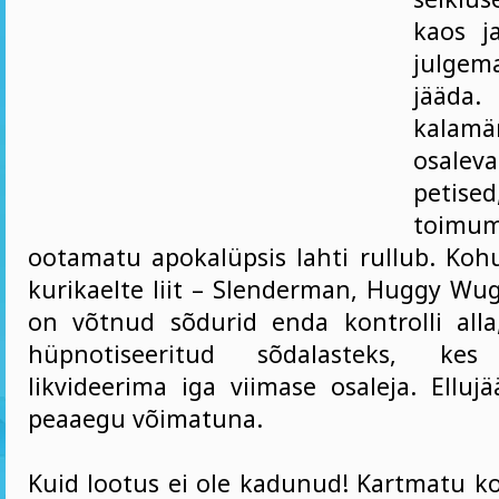
kaos j
julgem
jääda.
kalamä
osale
petis
toim
ootamatu apokalüpsis lahti rullub. Koh
kurikaelte liit – Slenderman, Huggy Wug
on võtnud sõdurid enda kontrolli all
hüpnotiseeritud sõdalasteks, ke
likvideerima iga viimase osaleja. Ellu
peaaegu võimatuna.
Kuid lootus ei ole kadunud! Kartmatu ko