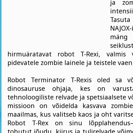
ja zo
intensi
Tasut
NAJOX-
mäng
seiklus
hirmuäratavat robot T-Rexi, valmis
pidevatele zombie lainele ja teistele vaen
Robot Terminator T-Rexis oled sa v
dinosauruse ohjaja, kes on varust
tehnoloogiliste relvade ja spetsiaalsete 
missioon on võidelda kasvava zombi
maailmas, kus valitseb kaos ja oht varits
Robot T-Rex on sinu lõpplahendus—
tohutut jõudu, kiirus ja tulirelvade võim