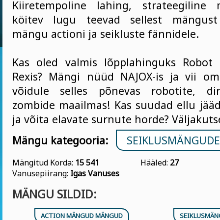
Kiiretempoline lahing, strateegiline
köitev lugu teevad sellest mängust
mängu actioni ja seikluste fännidele.
Kas oled valmis lõpplahinguks Robot 
Rexis? Mängi nüüd NAJOX-is ja vii om
võidule selles põnevas robotite, di
zombide maailmas! Kas suudad ellu jää
ja võita elavate surnute horde? Väljakuts
Mängu kategooria:
SEIKLUSMÄNGUD
Mängitud Korda:
15 541
Hääled:
27
Vanusepiirang:
Igas Vanuses
MÄNGU SILDID:
ACTION MÄNGUD MÄNGUD
SEIKLUSMÄ