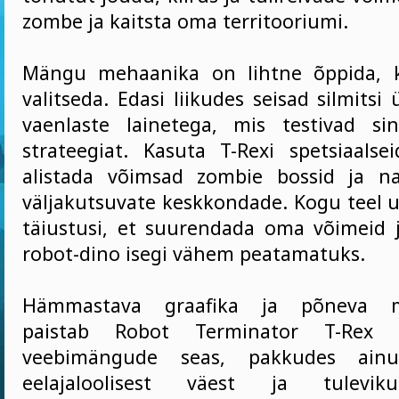
zombe ja kaitsta oma territooriumi.
Mängu mehaanika on lihtne õppida, k
valitseda. Edasi liikudes seisad silmits
vaenlaste lainetega, mis testivad si
strateegiat. Kasuta T-Rexi spetsiaalse
alistada võimsad zombie bossid ja na
väljakutsuvate keskkondade. Kogu teel u
täiustusi, et suurendada oma võimeid
robot-dino isegi vähem peatamatuks.
Hämmastava graafika ja põneva m
paistab Robot Terminator T-Rex 
veebimängude seas, pakkudes ainu
eelajaloolisest väest ja tulevikut