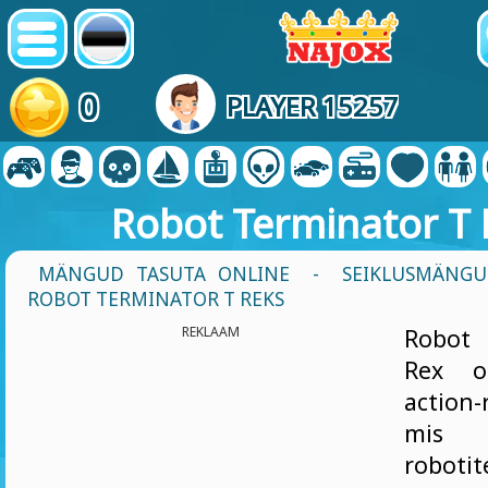
0
PLAYER 15257
Robot Terminator T 
MÄNGUD TASUTA ONLINE
-
SEIKLUSMÄNG
ROBOT TERMINATOR T REKS
REKLAAM
Robot 
Rex o
action
mis 
robotit