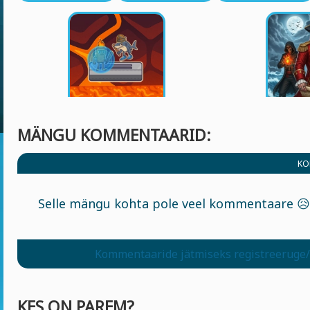
MÄNGU KOMMENTAARID:
KO
Selle mängu kohta pole veel kommentaare 😥
Kommentaaride jätmiseks registreeruge/
KES ON PAREM?