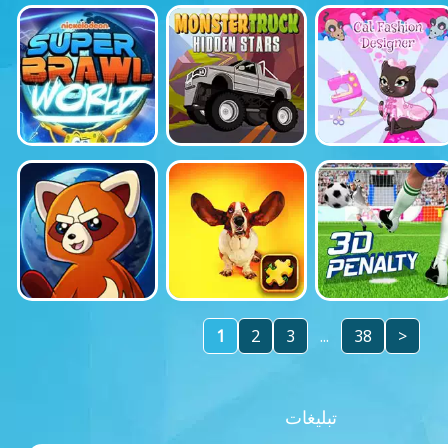
1
2
3
...
38
>
تبلیغات