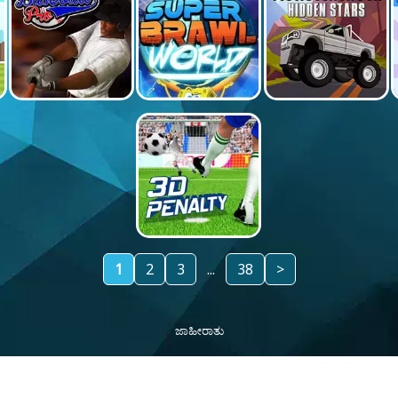
1
2
3
...
38
>
ಜಾಹೀರಾತು