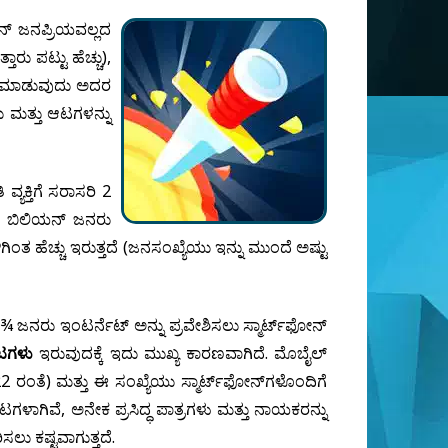
್ ಜನಪ್ರಿಯವಲ್ಲದ
ರು ಪಟ್ಟು ಹೆಚ್ಚು),
ರೆ ಮಾಡುವುದು ಅದರ
ು ಮತ್ತು ಆಟಗಳನ್ನು
್ಯಕ್ತಿಗೆ ಸರಾಸರಿ 2
 8 ಬಿಲಿಯನ್ ಜನರು
ಗಿಂತ ಹೆಚ್ಚು ಇರುತ್ತದೆ (ಜನಸಂಖ್ಯೆಯು ಇನ್ನು ಮುಂದೆ ಅಷ್ಟು
¾ ಜನರು ಇಂಟರ್ನೆಟ್ ಅನ್ನು ಪ್ರವೇಶಿಸಲು ಸ್ಮಾರ್ಟ್‌ಫೋನ್
ಆಟಗಳು
ಇರುವುದಕ್ಕೆ ಇದು ಮುಖ್ಯ ಕಾರಣವಾಗಿದೆ. ಮೊಬೈಲ್
22 ರಂತೆ) ಮತ್ತು ಈ ಸಂಖ್ಯೆಯು ಸ್ಮಾರ್ಟ್‌ಫೋನ್‌ಗಳೊಂದಿಗೆ
ಳಾಗಿವೆ, ಅನೇಕ ಪ್ರಸಿದ್ಧ ಪಾತ್ರಗಳು ಮತ್ತು ನಾಯಕರನ್ನು
ಲು ಕಷ್ಟವಾಗುತ್ತದೆ.