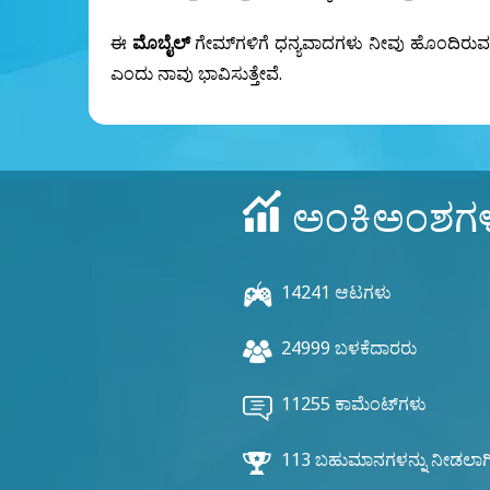
ಈ
ಮೊಬೈಲ್
ಗೇಮ್‌ಗಳಿಗೆ ಧನ್ಯವಾದಗಳು ನೀವು ಹೊಂದಿರುವ ಮ
ಎಂದು ನಾವು ಭಾವಿಸುತ್ತೇವೆ.
ಅಂಕಿಅಂಶಗ
14241 ಆಟಗಳು
24999 ಬಳಕೆದಾರರು
11255 ಕಾಮೆಂಟ್‌ಗಳು
113 ಬಹುಮಾನಗಳನ್ನು ನೀಡಲಾಗಿ