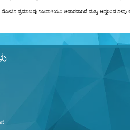
ೋಜಿನ ಪ್ರಮಾಣವು ನಿಜವಾಗಿಯೂ ಅಪಾರವಾಗಿದೆ ಮತ್ತು ಆದ್ದರಿಂದ ನೀವು ಈ ಪುಟ
ಳು
ದೆ