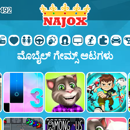
8492
ಮೊಬೈಲ್ ಗೇಮ್ಸ್ ಆಟಗಳು