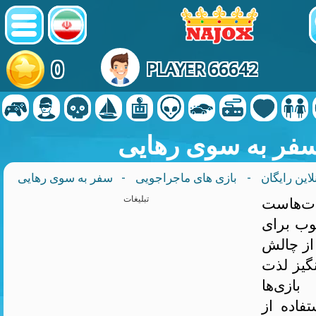
0
PLAYER 66642
فر به سوی رهایی
لاین رایگان
-
بازی های ماجراجویی
- سفر به سوی رهایی
دت‌هاست
تبلیغات
وب برای
از چالش
نگیز لذت
ازی‌ها
تفاده از