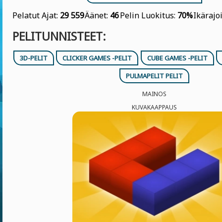
Pelatut Ajat:
29 559
Äänet:
46
Pelin Luokitus:
70%
Ikärajo
PELITUNNISTEET:
3D-PELIT
CLICKER GAMES -PELIT
CUBE GAMES -PELIT
PULMAPELIT PELIT
MAINOS
KUVAKAAPPAUS