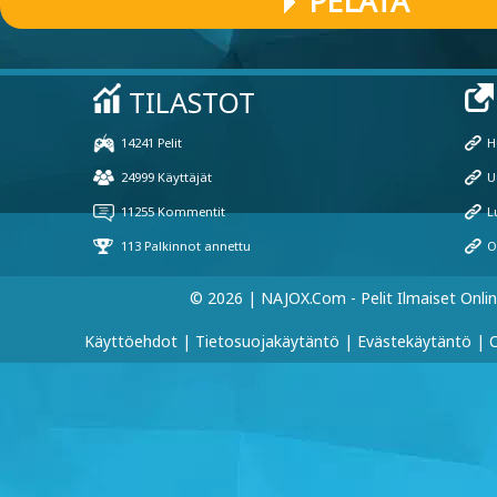
PELATA
© 2026 | NAJOX.com - Pelit Ilmaiset Onli
Käyttöehdot
|
Tietosuojakäytäntö
|
Evästekäytäntö
|