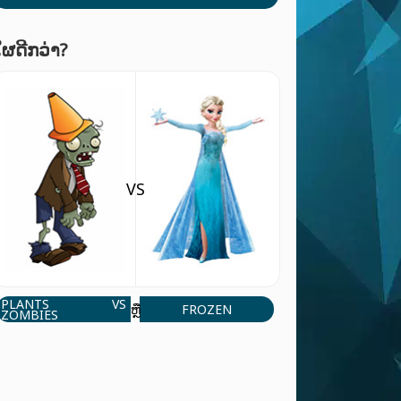
ໃຜດີກວ່າ?
VS
PLANTS VS
FROZEN
ຫຼື
ZOMBIES