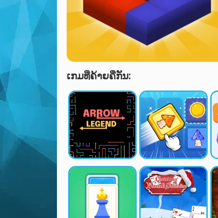
ເກມທີ່ຄ້າຍຄືກັນ: