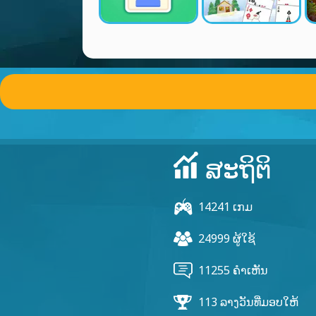
ສະຖິຕິ
14241 ເກມ
24999 ຜູ້ໃຊ້
11255 ຄຳເຫັນ
113 ລາງວັນທີ່ມອບໃຫ້