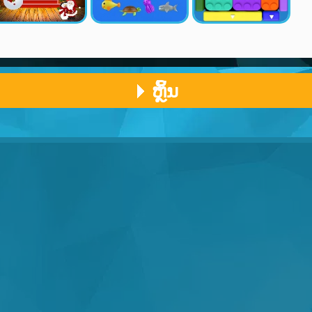
ຫຼິ້ນ