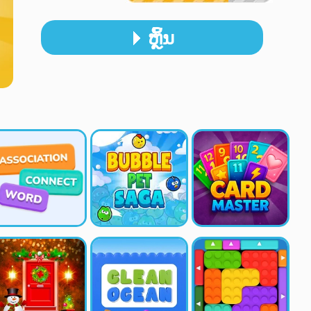
ຫຼິ້ນ