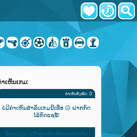
ຄໍາເຫັນເກມ:
0
ຄຳເຫັນທັງໝົດ:
ບໍ່ມີຄຳເຫັນສຳລັບເກມນີ້ເທື່ອ 😥 ຝາກກົດ
ໄລ້ກົດແຊຣ໌!
ລົງທະບຽນ / ເຂົ້າສູ່ລະບົບເພື່ອອອກຄໍາເຫັນ