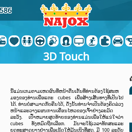
5586
3D Touch
ນີ້ແມ່ນເກມຕາມເຫດຜົນທີ່ຫນ້າຕື່ນເຕັ້ນທີ່ທ່ານຕ້ອງໃຊ້ສະຫ
ມອງຂອງທ່ານເພື່ອແຕະ cubes ເພື່ອສ້າງເສັ້ນທາງທີ່ເປັນໄປ
ໄດ້. ທ່ານບໍ່ສາມາດກັບຄືນໄດ້, ດັ່ງນັ້ນທ່ານຈໍາເປັນຕ້ອງຄິດລ່ວງ
ຫນ້າແລະວາງແຜນການເຄື່ອນໄຫວຂອງເຈົ້າຢ່າງລະມັດ
ລະວັງ. ເປົ້າຫມາຍສຸດທ້າຍຂອງທ່ານແມ່ນເພື່ອໃຫ້ແນ່ໃຈວ່າ
cubes ທັງຫມົດຖືກເລືອກ. ມັນຈະໃຊ້ເວລາທັກສະແລະ
ຍຸດທະສາດບາງຢ່າງເພື່ອເຮັດໃຫ້ມັນເຖິງທີ່ສຸດ. ມີ 100 ລະດັບ