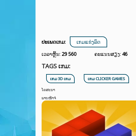
ປະເພດເກມ:
ເກມແຂ່ງລົດ
ເວລາຫຼິ້ນ:
29 560
ຄະແນນສຽງ:
46
TAGS ເກມ:
ເກມ 3D ເກມ
ເກມ CLICKER GAMES
ໂຄສະນາ
ພາບໜ້າຈໍ