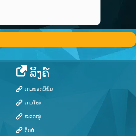
ລິ້ງຄ໌
ເກມຍອດນິຍົມ
ເກມໃໝ່
ໝວດໝູ່
ຕິດຕໍ່