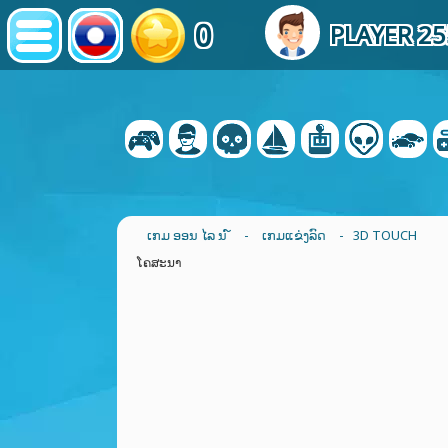
0
PLAYER 2
ເກມ ອອນ ໄລ ນ ໌
-
ເກມແຂ່ງລົດ
- 3D TOUCH
ໂຄສະນາ