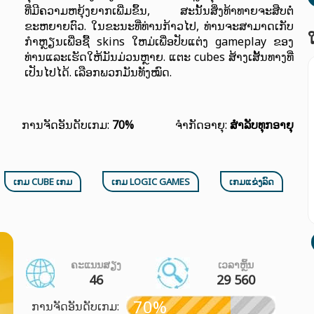
ທີ່ມີຄວາມຫຍຸ້ງຍາກເພີ່ມຂຶ້ນ, ສະນັ້ນສິ່ງທ້າທາຍຈະສືບຕໍ່
ຂະຫຍາຍຕົວ. ໃນຂະນະທີ່ທ່ານກ້າວໄປ, ທ່ານຈະສາມາດເກັບ
ກໍາຫຼຽນເພື່ອຊື້ skins ໃຫມ່ເພື່ອປັບແຕ່ງ gameplay ຂອງ
ທ່ານແລະເຮັດໃຫ້ມັນມ່ວນຫຼາຍ. ແຕະ cubes ສ້າງເສັ້ນທາງທີ່
ເປັນໄປໄດ້. ເລືອກພວກມັນທັງໝົດ.
ການຈັດອັນດັບເກມ:
70%
ຈຳກັດອາຍຸ:
ສໍາລັບທຸກອາຍຸ
ເກມ CUBE ເກມ
ເກມ LOGIC GAMES
ເກມແຂ່ງລົດ
ຄະແນນສຽງ
ເວລາຫຼິ້ນ
46
29 560
70%
ການຈັດອັນດັບເກມ: