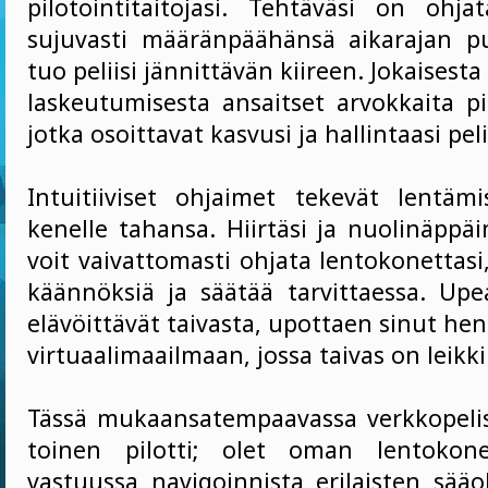
pilotointitaitojasi. Tehtäväsi on ohja
sujuvasti määränpäähänsä aikarajan pu
tuo peliisi jännittävän kiireen. Jokaisest
laskeutumisesta ansaitset arvokkaita pi
jotka osoittavat kasvusi ja hallintaasi pel
Intuitiiviset ohjaimet tekevät lentäm
kenelle tahansa. Hiirtäsi ja nuolinäppä
voit vaivattomasti ohjata lentokonettasi
käännöksiä ja säätää tarvittaessa. Upea
elävöittävät taivasta, upottaen sinut h
virtuaalimaailmaan, jossa taivas on leikki
Tässä mukaansatempaavassa verkkopelis
toinen pilotti; olet oman lentokone
vastuussa navigoinnista erilaisten sääo