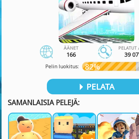
ÄÄNET
PELATUT 
166
39 07
82%
Pelin luokitus:
PELATA
SAMANLAISIA PELEJÄ: