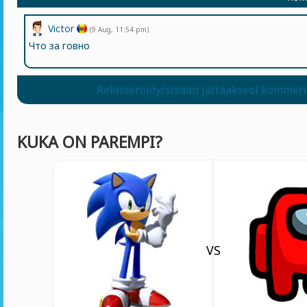
Victor
(9 Aug, 11:54 pm)
Что за говно
Rekisteröidy/sisään jättääksesi kommen
KUKA ON PAREMPI?
VS