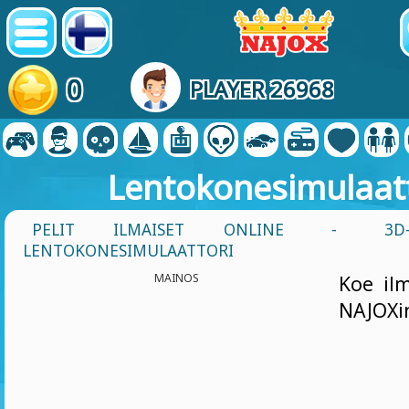
0
PLAYER 26968
Lentokonesimulaat
PELIT ILMAISET ONLINE
-
3D
LENTOKONESIMULAATTORI
MAINOS
Koe ilm
NAJOXi