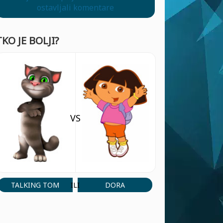
ostavljali komentare
TKO JE BOLJI?
VS
TALKING TOM
DORA
ILI