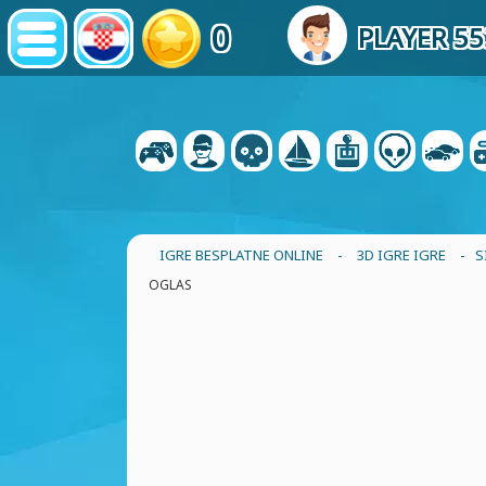
0
PLAYER 5
IGRE BESPLATNE ONLINE
-
3D IGRE IGRE
- S
OGLAS