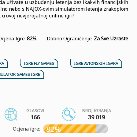
a uživate u uzbuđenju letenja bez ikakvih financijskih
tualno nebo s NAJOX-ovim simulatorom letenja zrakoplom
 u ovoj nevjerojatnoj online igri!
Ocjena Igre:
82%
Dobno Ograničenje:
Za Sve Uzraste
RA
IGRE FLY GAMES
IGRE AVIONSKIH IGARA
MULATOR GAMES IGRE
GLASOVI
BROJ IGRANJA
166
39 019
82%
Ocjena igre: