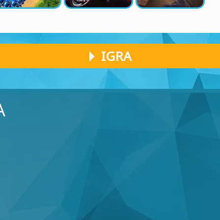
IGRA
A