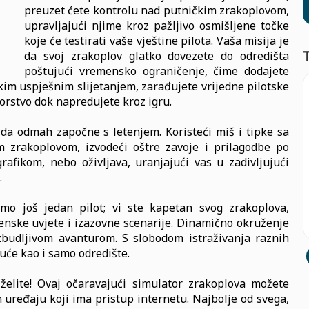
preuzet ćete kontrolu nad putničkim zrakoplovom,
upravljajući njime kroz pažljivo osmišljene točke
koje će testirati vaše vještine pilota. Vaša misija je
da svoj zrakoplov glatko dovezete do odredišta
poštujući vremensko ograničenje, čime dodajete
akim uspješnim slijetanjem, zarađujete vrijedne pilotske
orstvo dok napredujete kroz igru.
da odmah započne s letenjem. Koristeći miš i tipke sa
im zrakoplovom, izvodeći oštre zavoje i prilagodbe po
afikom, nebo oživljava, uranjajući vas u zadivljujući
.
amo još jedan pilot; vi ste kapetan svog zrakoplova,
enske uvjete i izazovne scenarije. Dinamično okruženje
uzbudljivom avanturom. S slobodom istraživanja raznih
uće kao i samo odredište.
želite! Ovaj očaravajući simulator zrakoplova možete
em uređaju koji ima pristup internetu. Najbolje od svega,