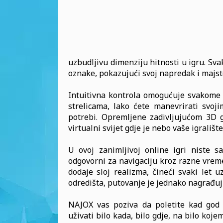
uzbudljivu dimenziju hitnosti u igru. Sv
oznake, pokazujući svoj napredak i majst
Intuitivna kontrola omogućuje svakome 
strelicama, lako ćete manevrirati svoj
potrebi. Opremljene zadivljujućom 3D gr
virtualni svijet gdje je nebo vaše igralište
U ovoj zanimljivoj online igri niste s
odgovorni za navigaciju kroz razne vrem
dodaje sloj realizma, čineći svaki let 
odredišta, putovanje je jednako nagrađuj
NAJOX vas poziva da poletite kad god 
uživati bilo kada, bilo gdje, na bilo koj