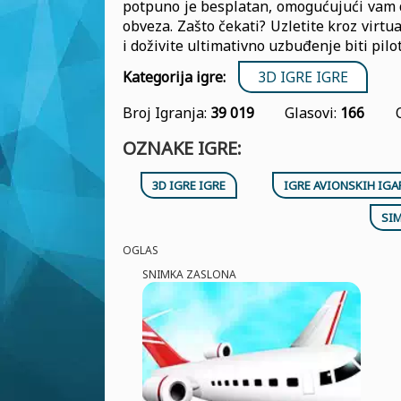
potpuno je besplatan, omogućujući vam d
obveza. Zašto čekati? Uzletite kroz vir
i doživite ultimativno uzbuđenje biti pilot
Kategorija igre:
3D IGRE IGRE
Broj Igranja:
39 019
Glasovi:
166
OZNAKE IGRE:
3D IGRE IGRE
IGRE AVIONSKIH IGA
SI
OGLAS
SNIMKA ZASLONA