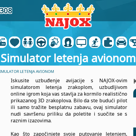
5308
Simulator letenja avionom
IMULATOR LETENJA AVIONOM
Iskusite uzbuđenje avijacije s NAJOX-ovim
simulatorom letenja zrakoplom, uzbudljivom
online igrom koja vas stavlja za kormilo realistično
prikazanog 3D zrakoplova. Bilo da ste budući pilot
ili samo tražite besplatnu zabavu, ovaj simulator
nudi savršenu priliku da poletite i suočite se s
raznim izazovima.
Kao što započinjete svoje putovanje letenjem,