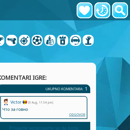
KOMENTARI IGRE:
1
UKUPNO KOMENTARA:
Victor
(9 Aug, 11:54 pm)
Что за говно
ODGOVOR
Prijavite se/prijavite se da biste