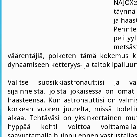
NAJOX:
täynnä 
ja haas
Perinte
pelity
metsäs
väärentäjiä, poiketen tämä kokemus k
dynaamiseen ketteryys- ja taitokilpailuun
Valitse suosikkiastronauttisi ja va
sijainneista, joista jokaisessa on omat
haasteensa. Kun astronauttisi on valmis
korkean vuoren juurelta, missä todel
alkaa. Tehtäväsi on yksinkertainen mut
hyppää kohti voittoa voittamall
saavuttamalla huippu ennen vastustajias