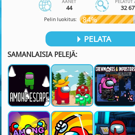
ÄÄNET
PELATUT 
44
32 67
84%
Pelin luokitus:
PELATA
SAMANLAISIA PELEJÄ: