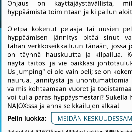
Ohjaus on käyttäjäystävällistä, mi
hyppäämistä toimintaan ja kilpailun aloit
Oletpa kokenut pelaaja tai uusien pelie
hyppäämisen jännitys pitää sinut val
tähän verkkoseikkailuun tänään, jossa 
on täynnä hauskuutta ja kilpailua. K
näytä taitosi ja vie paikkasi johtotaul
Us Jumping" ei ole vain peli; se on koke
naurua, jännitystä ja unohtumattomia 
valmis kohtaamaan vuoret ja todistamaan
voi tulla paras hyppäysmestari? Sukella
NAJOX:ssa ja anna seikkailujen alkaa!
Pelin luokka:
MEIDÄN KESKUUDESSAM
Pelatut Ajat:
32 677
Äänet:
44
Pelin Luokitus:
84%
Ikärajo