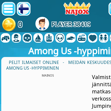
0
PLAYER 38419
Among Us -hyppim
PELIT ILMAISET ONLINE
-
MEIDÄN KESKUUDES
AMONG US -HYPPIMINEN
MAINOS
Valmis
jännitt
matkas
verkos
Jumpi