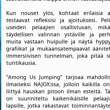
Kun nouset ylös, kohtaat erilaisia a
testaavat refleksisi ja ajoituksesi. Pe
useiden pelaajien osallistuvan, mik
täydellisen valinnan ystäville ja perhe
muita vastaan huipulle ja näytä hyppyt
grafiikat ja mukaansatempaavat äänite
immersiivisen tunnelman, joka pitää 
tuntikausia.
"Among Us Jumping" tarjoaa mahdolli
ilmaiseksi NAJOX:ssa, jolloin kaikilla 
liittyä hauskan pitoon ilman esteitä. T
on suunniteltu kaikenikäisille pelaajil
lapsille, jotka rakastavat toiminnantäyte