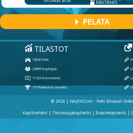
SPONGE BOB
TAI
MACHINES
PELATA
© 2026 | NAJOX.com - Pelit Ilmaiset Onli
Käyttöehdot
|
Tietosuojakäytäntö
|
Evästekäytäntö
|