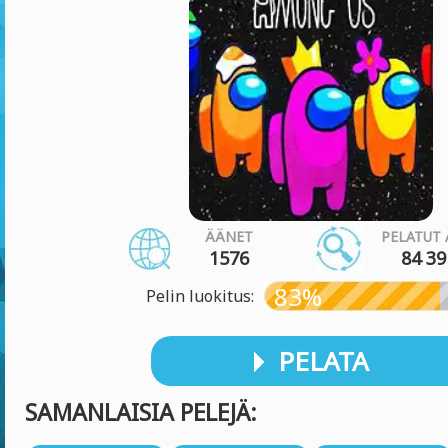
ÄÄNET
PELATUT 
1576
84 39
83%
Pelin luokitus:
PELATA
SAMANLAISIA PELEJÄ: