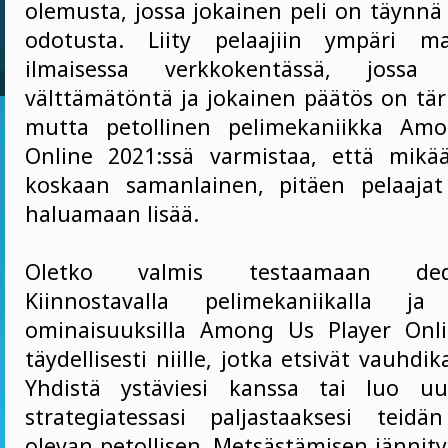
olemusta, jossa jokainen peli on täynnä 
odotusta. Liity pelaajiin ympäri m
ilmaisessa verkkokentässä, jossa
välttämätöntä ja jokainen päätös on tä
mutta petollinen pelimekaniikka Am
Online 2021:ssä varmistaa, että mikä
koskaan samanlainen, pitäen pelaajat
haluamaan lisää.
Oletko valmis testaamaan dedukt
Kiinnostavalla pelimekaniikalla ja 
ominaisuuksilla Among Us Player Onli
täydellisesti niille, jotka etsivät vauhdi
Yhdistä ystäviesi kanssa tai luo uus
strategiatessasi paljastaaksesi teid
olevan petollisen. Metsästämisen jännity