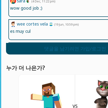
sara
(4 Dec, 11:22 pm)
wow good job ;)
wee cortes vela
(19 Jun, 10:59 pm)
es muy cul
wee cortes vela
댓글을 남기려면 가입/로그인
(19 Jun, 10:58 pm)
see
누가 더 나은가?
COBRA GAMING YT
(15 Jun, 8:57 pm)
BRO
angelaaron guzmanramos
(6 Jun, 5:17 am)
es cul
VS