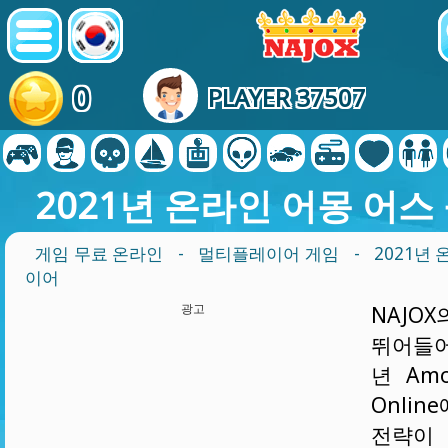
0
PLAYER 37507
2021년 온라인 어몽 어
게임 무료 온라인
-
멀티플레이어 게임
- 2021년
이어
광고
NAJO
뛰어들어
년 Amo
Onli
전략이