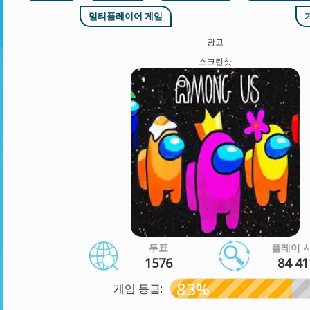
멀티플레이어 게임
광고
스크린샷
투표
플레이 
1576
84 41
83%
게임 등급: