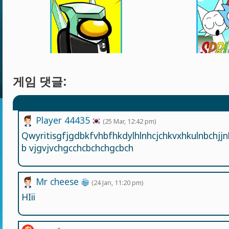
게임 댓글:
Player 44435
(25 Mar, 12:42 pm)
Qwyritisgfjgdbkfvhbfhkdylhlnhcjchkvxhkulnbchj
b vjgvjvchgcchcbchchgcbch
Mr cheese
(24 Jan, 11:20 pm)
HIii