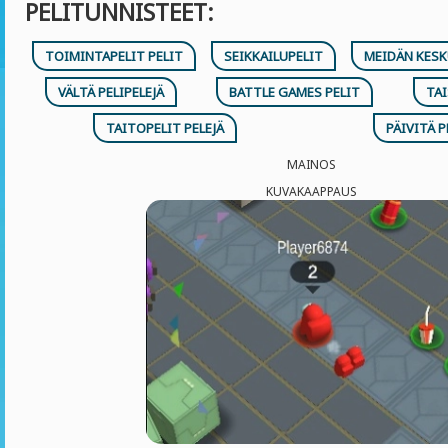
PELITUNNISTEET:
TOIMINTAPELIT PELIT
SEIKKAILUPELIT
MEIDÄN KESK
VÄLTÄ PELIPELEJÄ
BATTLE GAMES PELIT
TAI
TAITOPELIT PELEJÄ
PÄIVITÄ P
MAINOS
KUVAKAAPPAUS