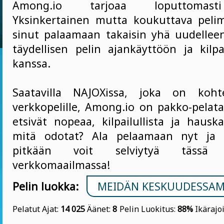
Among.io tarjoaa loputtomasti
Yksinkertainen mutta koukuttava peli
sinut palaamaan takaisin yhä uudelleen
täydellisen pelin ajankäyttöön ja kil
kanssa.
Saatavilla NAJOXissa, joka on kohtee
verkkopelille, Among.io on pakko-pelata 
etsivät nopeaa, kilpailullista ja hausk
mitä odotat? Ala pelaamaan nyt ja 
pitkään voit selviytyä tässä jä
verkkomaailmassa!
Pelin luokka:
MEIDÄN KESKUUDESSAM
Pelatut Ajat:
14 025
Äänet:
8
Pelin Luokitus:
88%
Ikärajo