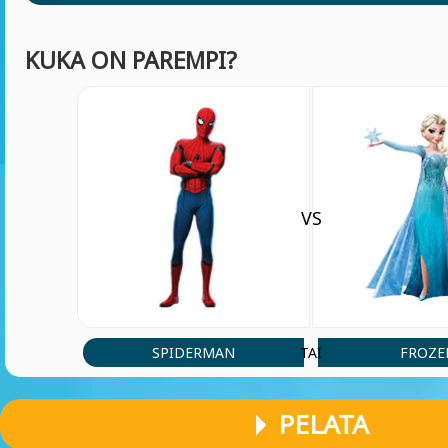
KUKA ON PAREMPI?
VS
SPIDERMAN
FROZE
TAI
PELATA