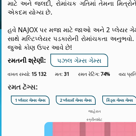
માટે અને જલદી, રોમાંચક ગતિમાં તેમના મિત્રો
એકદમ યોગ્ય છે.
હવે NAJOX પર મજા માટે જાઓ અને 2 પ્લેયર ગેમ્
સાથે મલ્ટિપ્લેયર પડકારોની રોમાંચકતા અનુભવો
જુઓ કોણ ઉપર આવે છે!
રમતની શ્રેણી:
પઝલ ગેમ્સ ગેમ્સ
વખત રમ્યો:
15 132
મત:
31
રમત રેટિંગ:
74%
વય પ્રત
રમત ટૅગ્સ:
1 પ્લેયર ગેમ્સ ગેમ્સ
2 પ્લેયર્સ ગેમ્સ ગેમ્સ
કિડ્સ ગેમ્સ ગેમ્સ
જાહેરાત
સ્ક્રીનશોટ