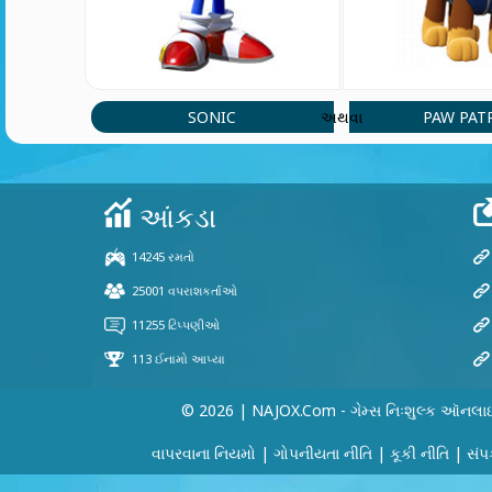
SONIC
PAW PAT
અથવા
© 2026 | NAJOX.com - ગેમ્સ નિઃશુલ્ક ઑનલા
વાપરવાના નિયમો
|
ગોપનીયતા નીતિ
|
કૂકી નીતિ
|
સંપર