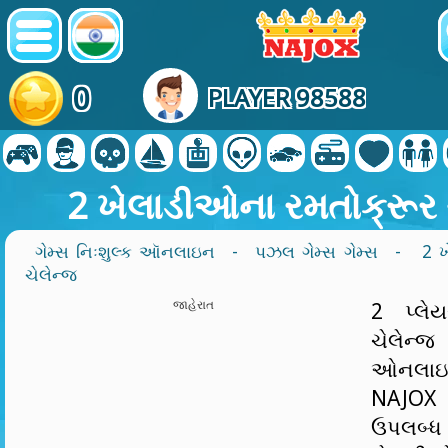
0
PLAYER 98588
2 ખેલાડીઓના રમતોક્રૂર 
ગેમ્સ નિઃશુલ્ક ઑનલાઇન
-
પઝલ ગેમ્સ ગેમ્સ
- 2 ખ
ચેલેન્જ
જાહેરાત
2 પ્લેય
ચેલેન્
ઓનલાઇ
NAJOX
ઉપલબ્ધ