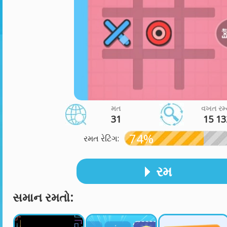
મત
વખત રમ્
31
15 13
74%
રમત રેટિંગ:
રમ
સમાન રમતો: