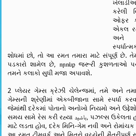
ખેલાડી
કરેલી વ
ઓફર કર
એકલ રમ
અને મ
સ્પર્ધ
શોધમાં છો, તો આ રમત તમારા માટે સંપૂર્ણ છે. ત
પડકારો શામેલ છે, որոնք જરૂરી કુશળતાઓ પર
તમને કલાકો સુધી મજા અપાવશે.
2 પ્લેયર ગેમ્સ ક્રેઝી ચેલેન્જમાં, તમે અને તમા
ગેમ્સની શ્રેણીમાં એકબીજાના સામે સ્પર્ધા કર
જેમાંથી દરેકમાં પોતાનો અનોખો નિયમો અને ઉદ્દેશ
સમય સામે રેસ કરી રહ્યા باشید, પઝલ્સ ઉકેલતા હોવ અથવા વિજેતા
માટે લડતા હોવ, દરેક મિનિ-ગેમ નવી અને રોમાંચક
આ રમત ટીમવર્ક અને મિત્રો વચ્ચેની મૈત્રીપૂર્ણ સ્પ