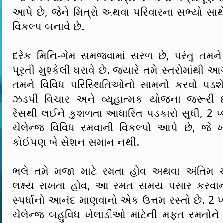
આપે છે, જેને મિત્રો અથવા પરિવારના સભ્યો સાથે
વિકલ્પ બનાવે છે.
દરેક મિનિ-ગેમ સમજવામાં સરળ છે, પરંતુ તમને 
પૂરતી મુશ્કેલી ધરાવે છે. જ્યારે તમે સ્તરોમાંથી આ
તમને વિવિધ પરિસ્થિતિઓનો સામનો કરવો પડશે
ઝડપી વિચાર અને વ્યૂહાત્મક યોજના જરૂરી 
રેસથી લઈને કુશળતા આધારિત પડકારો સુધી, 2 પ્લ
ચેલેન્જ વિવિધ રમવાની વિકલ્પો આપે છે, જે 
કોઈપણ બે સેશન સમાન નથી.
ભલે તમે મજા માટે રમતા હોવ અથવા અંતિમ ચે
લક્ષ્ય રાખતા હોવ, આ રમત સમય પસાર કરવાનો 
સ્પર્ધાનો આનંદ માણવાનો એક ઉત્તમ રસ્તો છે. 2 પ્
ચેલેન્જ બહુવિધ ખેલાડીઓ માટેની મફત રમતોને