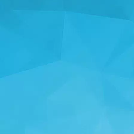
આંકડા
14245 રમતો
25001 વપરાશકર્તાઓ
11255 ટિપ્પણીઓ