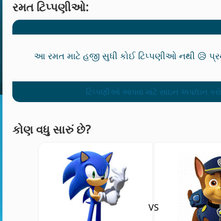
રમત ટિપ્પણીઓ:
આ રમત માટે હજી સુધી કોઈ ટિપ્પણીઓ નથી 😥 પ્ર
ટિપ્પણીઓ આપવા માટે સાઇન અપ/ઇન કરો
કોણ વધુ સારું છે?
VS