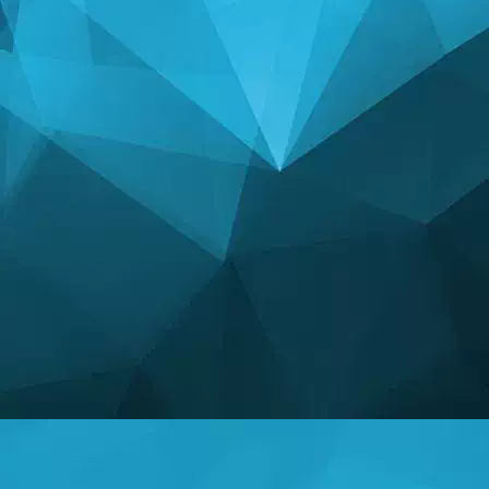
ՎԻՃԱԿԱԳՐՈՒԹՅՈՒ
14241 Խաղեր
24999 Օգտատերեր
11255 Մեկնաբանություններ
113 Տրված մրցանակներ