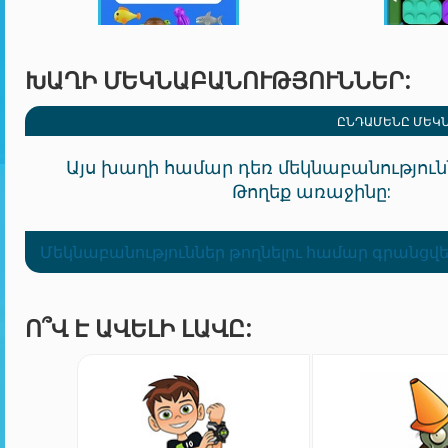
ԽԱՂԻ ՄԵԿՆԱԲԱՆՈՒԹՅՈՒՆՆԵՐ:
ԸՆԴԱՄԵՆԸ ՄԵԿՆ
Այս խաղի համար դեռ մեկնաբանությունն
Թողեք առաջինը:
Մեկնաբանություններ թողնելու համար գրանցվե
Ո՞Վ Է ԱՎԵԼԻ ԼԱՎԸ: