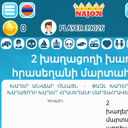
0
PLAYER 39026
2 խաղացողի խաղ
հրասեղանի մարտա
ԽԱՂԵՐ ԱՆՎՃԱՐ ՕՆԼԱՅՆ
-
ՓԱԶԼ ԽԱՂԵ
ԽԱՂԱՑՈՂԻ ԽԱՂԵՐ՝ ՀՐԱՍԵՂԱՆԻ ՄԱՐՏԱՀՐԱՎ
ԳՈՎԱԶԴ
2 Ժ
խաղ
մարտա
արդիա