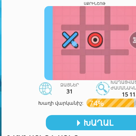
ՍՔՐԻՆՇՈԹ
ԽԱՂԱՑՎԱ
ՁԱՅՆԵՐ
ԺԱՄԱՆԱԿՆ
31
15 11
74%
Խաղի վարկանիշ:
ԽԱՂԱԼ