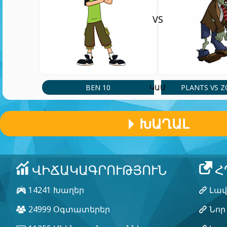
VS
BEN 10
PLANTS VS 
ԿԱՄ
ԽԱՂԱԼ