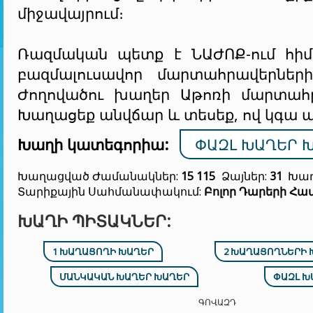
միջավայրում։
Ռազմական պետք է ՆԱԺՈՔ-ում հիմ
բազմալուսավոր մարտահրավերների
Ժողովածու խաղեր Աթոռի մարտահ
Խաղացեք անվճար և տեսեք, ով կգա 
Խաղի կատեգորիա:
ՓԱԶԼ ԽԱՂԵՐ 
Խաղացված Ժամանակներ:
15 115
Ձայներ:
31
Խաղ
Տարիքային Սահմանափակում:
Բոլոր Դարերի Հա
ԽԱՂԻ ՊԻՏԱԿՆԵՐ:
1 ԽԱՂԱՑՈՂԻ ԽԱՂԵՐ
2 ԽԱՂԱՑՈՂՆԵՐԻ 
ՄԱՆԿԱԿԱՆ ԽԱՂԵՐ ԽԱՂԵՐ
ՓԱԶԼ Խ
ԳՈՎԱԶԴ