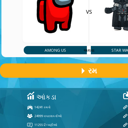
VS
AMONG US
STAR W
અથવા
રમ