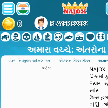
0
PLAYER 82883
અમારા વચ્ચે: અંતરોના 
ગેમ્સ નિઃશુલ્ક ઑનલાઇન
-
એક્શન ગેમ્સ ગેમ્સ
- અમારા 
જાહેરાત
NAJOX
વિશ્વમાં
તૈયાર 
સ્પેસ
ઉત્સાહ
게임 જે