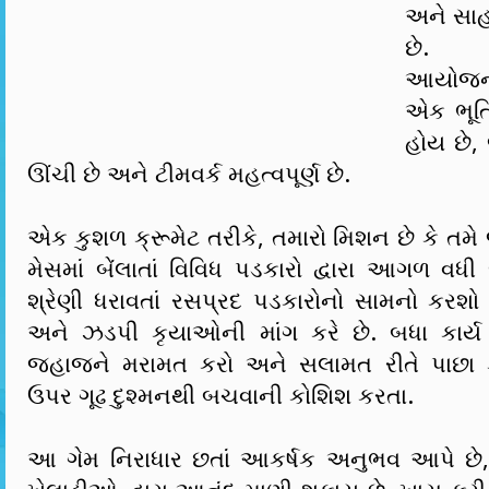
અને સા
છે. 
આયોજન
એક ભૂતિ
હોય છે,
ઊંચી છે અને ટીમવર્ક મહત્વપૂર્ણ છે.
એક કુશળ ક્રૂમેટ તરીકે, તમારો મિશન છે કે 
મેસમાં બેંલાતાં વિવિધ પડકારો દ્વારા આગળ વ
શ્રેણી ધરાવતાં રસપ્રદ પડકારોનો સામનો કરશો
અને ઝડપી કૃયાઓની માંગ કરે છે. બધા કાર્ય પ
જહાજને મરામત કરો અને સલામત રીતે પાછા 
ઉપર ગૂઢ દુશ્મનથી બચવાની કોશિશ કરતા.
આ ગેમ નિરાધાર છતાં આકર્ષક અનુભવ આપે છે,