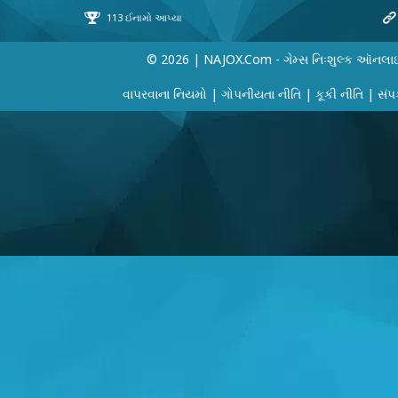
© 2026 | NAJOX.com - ગેમ્સ નિઃશુલ્ક ઑનલા
વાપરવાના નિયમો
|
ગોપનીયતા નીતિ
|
કૂકી નીતિ
|
સંપર