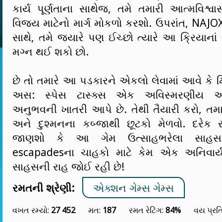
કાર્ય પૂર્ણતાના સાથેજ, તમે તમારી આત્મવિશ્વ
વિજય માટેનો માર્ગ મોકળો કરશો. ઉપરાંત, NAJO
સાથે, તમે જ્યારે પણ ઈચ્છો ત્યારે આ ક્રિયાના
મગ્ન થઈ શકો છો.
છે તો તમારે આ પડકારને એકલો લેવામાં આવે કે મ
અસ: સ્પેસ ટાસ્ક્સ એક અવિસ્મરણીય ઑ
અનુભવની ખાતરી આપે છે. તેથી તૈયારી કરો, તમારા 
અને દુશ્મનના કબ્જાથી છૂટકો મેળવો. દરેક ર
જાણશો કે આ ગેમ ઉત્સાહભરેલા સાહસ
escapadesના ચાહકો માટે કેમ એક અનિવાર્ય 
સાહસની રાહ જોઈ રહી છે!
રમતની શ્રેણી:
એક્શન ગેમ્સ ગેમ્સ
વખત રમ્યો:
27 452
મત:
187
રમત રેટિંગ:
84%
વય પ્રત