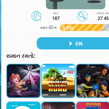
મત
વખત રમ્
187
27 45
84%
રમત રેટિંગ:
રમ
સમાન રમતો: