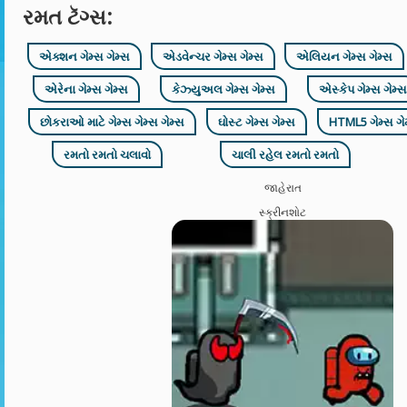
રમત ટૅગ્સ:
એક્શન ગેમ્સ ગેમ્સ
એડવેન્ચર ગેમ્સ ગેમ્સ
એલિયન ગેમ્સ ગેમ્સ
એરેના ગેમ્સ ગેમ્સ
કેઝ્યુઅલ ગેમ્સ ગેમ્સ
એસ્કેપ ગેમ્સ ગેમ્સ
છોકરાઓ માટે ગેમ્સ ગેમ્સ ગેમ્સ
ઘોસ્ટ ગેમ્સ ગેમ્સ
HTML5 ગેમ્સ ગે
રમતો રમતો ચલાવો
ચાલી રહેલ રમતો રમતો
જાહેરાત
સ્ક્રીનશોટ