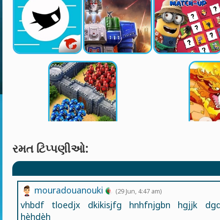
રમત ટિપ્પણીઓ:
mouradouanouki
(29 Jun, 4:47 am)
vhbdf tloedjx dkikisjfg hnhfnjgbn hgjjk dg
hèhdèh