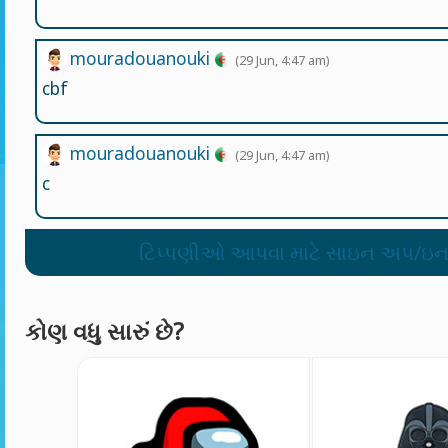
mouradouanouki
(29 Jun, 4:47 am)
cbf
mouradouanouki
(29 Jun, 4:47 am)
c
ટિપ્પણીઓ આપવા માટે સાઇન અપ/ઇન
કોણ વધુ સારું છે?