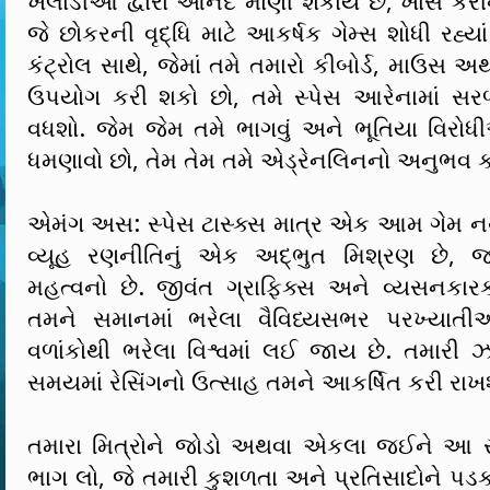
ખેલાડીઓ દ્વારા આનંદ માણી શકાય છે, ખાસ કરીન
જે છોકરની વૃદ્ધિ માટે આકર્ષક ગેમ્સ શોધી રહ્યાં
કંટ્રોલ સાથે, જેમાં તમે તમારો કીબોર્ડ, માઉસ અ
ઉપયોગ કરી શકો છો, તમે સ્પેસ આરેનામાં સર
વધશો. જેમ જેમ તમે ભાગવું અને ભૂતિયા વિરો
ધમણાવો છો, તેમ તેમ તમે એડ્રેનલિનનો અનુભવ ક
એમંગ અસ: સ્પેસ ટાસ્ક્સ માત્ર એક આમ ગેમ નથી
વ્યૂહ રણનીતિનું એક અદ્ભુત મિશ્રણ છે, જ્
મહત્વનો છે. જીવંત ગ્રાફિક્સ અને વ્યસનકા
તમને સમાનમાં ભરેલા વૈવિધ્યસભર પરખ્યાતી
વળાંકોથી ભરેલા વિશ્વમાં લઈ જાય છે. તમારી ઝ
સમયમાં રેસિંગનો ઉત્સાહ તમને આકર્ષિત કરી રાખશ
તમારા મિત્રોને જોડો અથવા એકલા જઈને આ સા
ભાગ લો, જે તમારી કુશળતા અને પ્રતિસાદોને પડક