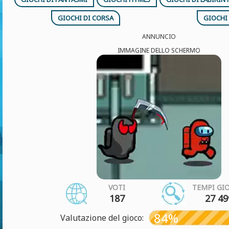
GIOCHI DI CORSA
GIOCHI 
ANNUNCIO
IMMAGINE DELLO SCHERMO
VOTI
TEMPI GI
187
27 49
84%
Valutazione del gioco: