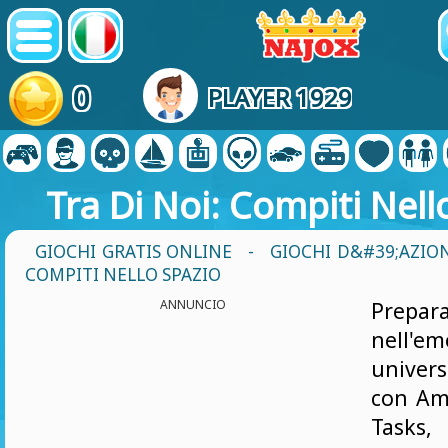
0
PLAYER 1929
Tra Di Noi: Compiti Nell
GIOCHI GRATIS ONLINE
-
GIOCHI D&#39;AZIO
COMPITI NELLO SPAZIO
ANNUNCIO
Prepar
nell'e
unive
con Am
Tasks