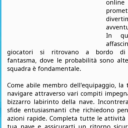
online 
promet
dive
avventu
In qu
affas
giocatori si ritrovano a bordo di 
fantasma, dove le probabilità sono alte
squadra è fondamentale.
Come abile membro dell'equipaggio, la 
navigare attraverso vari compiti impegna
bizzarro labirinto della nave. Incontrer
sfide entusiasmanti che richiedono pen
azioni rapide. Completa tutte le attività 
tua nave e assicurarti un ritorno sicur