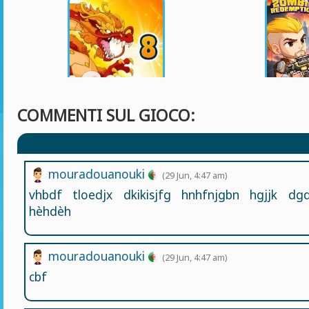
COMMENTI SUL GIOCO:
mouradouanouki
(29 Jun, 4:47 am)
vhbdf tloedjx dkikisjfg hnhfnjgbn hgjjk dg
hèhdèh
mouradouanouki
(29 Jun, 4:47 am)
cbf