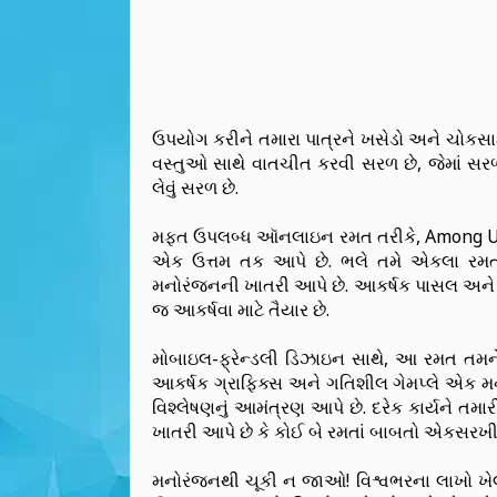
ઉપયોગ કરીને તમારા પાત્રને ખસેડો અને ચોકસ
વસ્તુઓ સાથે વાતચીત કરવી સરળ છે, જેમાં સરળ
લેવું સરળ છે.
મફત ઉપલબ્ધ ઑનલાઇન રમત તરીકે, Among Us E
એક ઉત્તમ તક આપે છે. ભલે તમે એકલા રમતા
મનોરંજનની ખાતરી આપે છે. આકર્ષક પાસલ અને 
જ આકર્ષવા માટે તૈયાર છે.
મોબાઇલ-ફ્રેન્ડલી ડિઝાઇન સાથે, આ રમત તમને જ
આકર્ષક ગ્રાફિક્સ અને ગતિશીલ ગેમપ્લે એક મ
વિશ્લેષણનું આમંત્રણ આપે છે. દરેક કાર્યને તમારી
ખાતરી આપે છે કે કોઈ બે રમતાં બાબતો એકસરખી
મનોરંજનથી ચૂકી ન જાઓ! વિશ્વભરના લાખો 