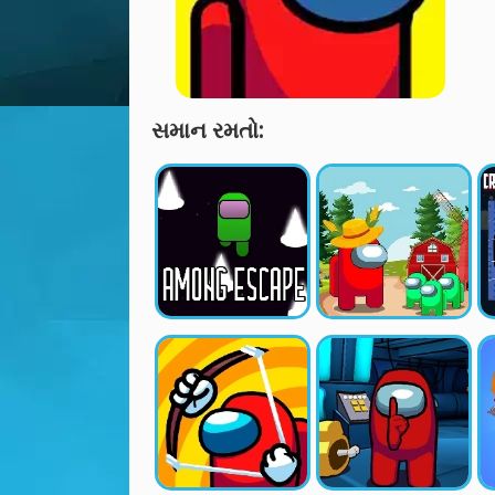
સમાન રમતો: