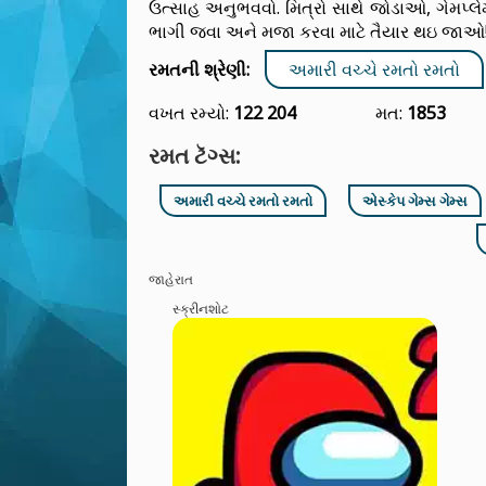
ઉત્સાહ અનુભવવો. મિત્રો સાથે જોડાઓ, ગેમપ
ભાગી જવા અને મજા કરવા માટે તૈયાર થઇ જાઓ
રમતની શ્રેણી:
અમારી વચ્ચે રમતો રમતો
વખત રમ્યો:
122 204
મત:
1853
રમત ટૅગ્સ:
અમારી વચ્ચે રમતો રમતો
એસ્કેપ ગેમ્સ ગેમ્સ
જાહેરાત
સ્ક્રીનશોટ