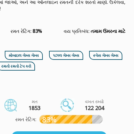
્લેમાં જાઓ, અને આ ઑનલાઇન રમતની દરેક શરતો માણો. ઉકેલવા,
!
રમત રેટિંગ:
83%
વય પ્રતિબંધ:
તમામ ઉંમરના માટે
મોબાઇલ ગેમ્સ ગેમ્સ
પઝલ ગેમ્સ ગેમ્સ
સ્પેસ ગેમ્સ ગેમ્સ
રમતો રમતો ટેપ કરો
મત
વખત રમ્યો
1853
122 204
83%
રમત રેટિંગ: