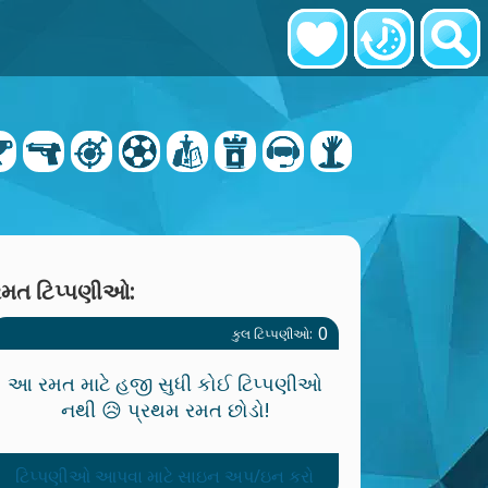
રમત ટિપ્પણીઓ:
0
કુલ ટિપ્પણીઓ:
આ રમત માટે હજી સુધી કોઈ ટિપ્પણીઓ
નથી 😥 પ્રથમ રમત છોડો!
ટિપ્પણીઓ આપવા માટે સાઇન અપ/ઇન કરો