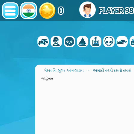
0
PLAYER 9
ગેમ્સ નિઃશુલ્ક ઑનલાઇન
-
અમારી વચ્ચે રમતો રમતો
જાહેરાત