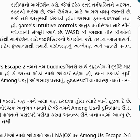
સરીયાનો માર્ગદર્શન કરો, જેમાં દરેક સ્તર તર્કશક્તિને બદલતાં
રહસ્યો ભરેલા છે, જેને ઉકેલવા માટે આગળ વધવું જરૂરી છે.
ક
ભલે તમે અનુભવી ખેલાડી હોવા અથવા ફ્રાન્ચાઇઝમાં નવા
હો, game's intuitive controls અમુક મનોરંજન માટે સૌને
જોડવાની મંજૂરી આપે છે. WASD કી અથવા તીર કીઓનો
ાઈથી માર્ગદર્શન માટે જойસ્ટિકનો ઉપયોગ કરો. તમારા આસપાસની
 ટૅપ ફંક્શન્સથી તમારી પર્યાવરણનું અન્વેષણ અને જરૂરી પગલા
scape 2 તમને તમ buddiesમિત્રો સાથે સહયોગी દ્રષ્ટિ માટે
 હો કે અન્ય લોકો સાથે જોડાઈ રહેલા હો, રમત કલાકો સુધી
Among Usનું ઓળખાણ ધરાવતું, હૃદયસ્પર્શી વાતાવરણ તમને તરત
્યારે પણ અને જ્યાં પણ ઇચ્છતા હોય ત્યારે ભાગે છૂટવા દે છે.
નોરંજક અનુભવ બનાવે છે જે તમને Among Usની દુનિયામાં ઊંડા
 ક્ષમતાને પરાસ્પરે પરીક્ષા કરવા અનન્ય રીતે બનાવવામાં આવ્યું છે,
 નથી.
ખેલાડીઓ સાથે જોડાઓ અને NAJOX પર Among Us Escape 2નો