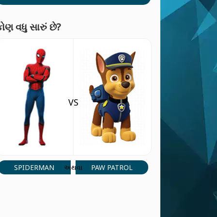
ોણ વધુ સારું છે?
VS
SPIDERMAN
PAW PATROL
અથવા