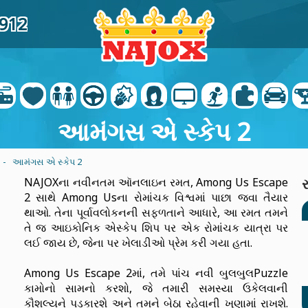
8912
આમંગસ એ સ્કેપ 2
- આમંગસ એ સ્કેપ 2
NAJOXના નવીનતમ ઑનલાઇન રમત, Among Us Escape
2 સાથે Among Usના રોમાંચક વિશ્વમાં પાછા જવા તૈયાર
થાઓ. તેના પૂર્વાવલોકનની સફળતાને આધારે, આ રમત તમને
તે જ આઇકોનિક એસ્કેપ શિપ પર એક રોમાંચક યાત્રા પર
લઈ જાય છે, જેના પર ખેલાડીઓ પ્રેમ કરી ગયા હતા.
Among Us Escape 2માં, તમે પાંચ નવી બુલબુલPuzzle
કામોનો સામનો કરશો, જે તમારી સમસ્યા ઉકેલવાની
કૌશલ્યને પડકારશે અને તમને બેઠા રહેવાની ખૂણામાં રાખશે.