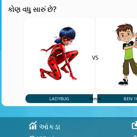
કોણ વધુ સારું છે?
VS
LADYBUG
BEN 1
અથવા