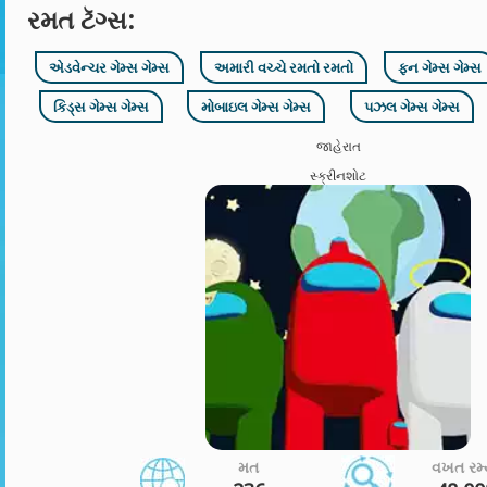
રમત ટૅગ્સ:
એડવેન્ચર ગેમ્સ ગેમ્સ
અમારી વચ્ચે રમતો રમતો
ફન ગેમ્સ ગેમ્સ
કિડ્સ ગેમ્સ ગેમ્સ
મોબાઇલ ગેમ્સ ગેમ્સ
પઝલ ગેમ્સ ગેમ્સ
જાહેરાત
સ્ક્રીનશોટ
મત
વખત રમ્