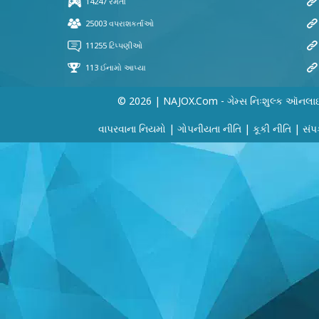
© 2026 | NAJOX.com - ગેમ્સ નિઃશુલ્ક ઑનલા
વાપરવાના નિયમો
|
ગોપનીયતા નીતિ
|
કૂકી નીતિ
|
સંપર