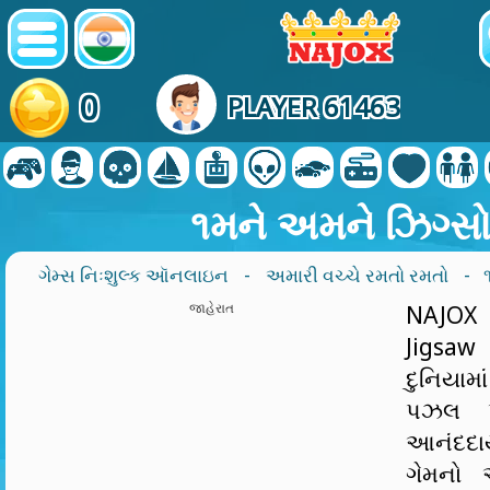
0
PLAYER 61463
૧મને અમને ઝિગ્સ
ગેમ્સ નિઃશુલ્ક ઑનલાઇન
-
અમારી વચ્ચે રમતો રમતો
- 
જાહેરાત
NAJOX
Jigsa
દુનિયામાં
પઝલ પ્
આનંદદ
ગેમનો