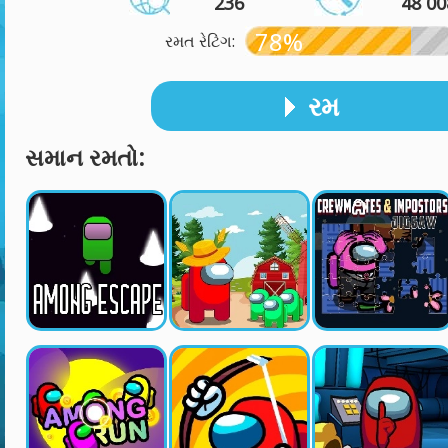
236
48 00
78%
રમત રેટિંગ:
રમ
સમાન રમતો: