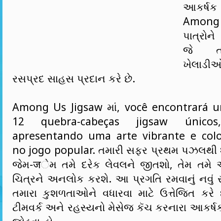
આકર્ષ
Among
પાત્રોને
જે ત
ખેલાડી
રસપ્રદ સાહસ પ્રદાન કરે છે.
Among Us Jigsaw માં, você encontrará 
12 quebra-cabeças jigsaw únic
apresentando uma arte vibrante e colo
no jogo popular. તમારી સફર પ્રથમ પઝલથી 
જેમ-जેમ તમે દરેક લેવલને જીતશો, તેમ તમ
ચિત્રને અનલોક કરશે. આ પ્રગતિ રમવાનું નવું 
તમારા કુશળતાઓને વધારવા માટે ઉત્તેજિત કરે 
ટીમવર્ક અને રહસ્યનો મેસેજ કૅચ કરનારા આકર્ષ