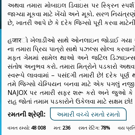
અથવા તમારા મોબાઇલ ડિવાઇસ પર સ્ક્રિન સ્પર્શ
જાગ્યા મૂકવા માટે ખેંચો અને મૂકો. સરળ નિયંત્ર
છે, ખાતરી આપે છે કે દરેક જિગ્સો પૂરી કરવા માટેન
હजारો ખેલાડીઓ સાથે ઓનલાઇન જોડાઈ ગયા
ના તમારા પ્રિય પાત્રો સાથે પઝલ્સ સોલ્વ કરવ
મફત ગેમમાં સામેલ થાઓ અને જટિલ ડિઝાઇન્સન
સંતોષ અનુભવ કરો. તમારા મિત્રોને પડકારો અ
સ્વરૂપે લાવવામાં – પસંદગી તમારી છે! દરેક પૂર્
તમે જિગ્સો ચેમ્પિયન બનવા માટે એક પગલું નજી
NAJOX પર તમારી સફર શરૂ કરો અને જુઓ કે 
રાહ જોતાં તમામ પડકારોને ઉકેલવા માટે સક્ષમ છો!
રમતની શ્રેણી:
અમારી વચ્ચે રમતો રમતો
વખત રમ્યો:
48 008
મત:
236
રમત રેટિંગ:
78%
વય પ્રત