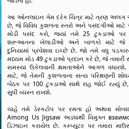
જોડતા હો.
આ ઓનલાઇન ગેમ દરેક ચિત્ર માટે ત્રણ અલગ
છે, જે વિવિધ કુશળતા સ્તરો અને પસંદગીઓ માટે
મોડી પસંદ કરો, જ્યાં તમે 25 ટુકડાઓ પર 
શરૂઆતના ખેલાડીઓ અને બાળકો માટે જે 
દુનિયામાં પ્રવેશવા ઇચ્છે છે. જો તમે વધુ પડકાર
મધ્યમ મોડ 49 ટુકડાઓ પ્રદાન કરે છે, જે તમારી 
સમસ્યા ઉકેલવાની ક્ષમતાઓને આગળ વધારશે
માટે, જે તેમની કુશળતાના સત્ય પરિક્ષણની શોધ
બેઠક પર 100 ટુકડાઓ સાથે રાહ જોઈ રહ્યું છે
સુધી વ્યસ્ત રાખશે.
ચાહે તમે ડેસ્કટોપ પર રમતા હો અથવા મોબ
Among Us Jigsaw અડધાથી વિમુક્ત взаим
ડિઝાઇન કરાયેલ છે. કમ્પ્યુટર પર તમારા મા