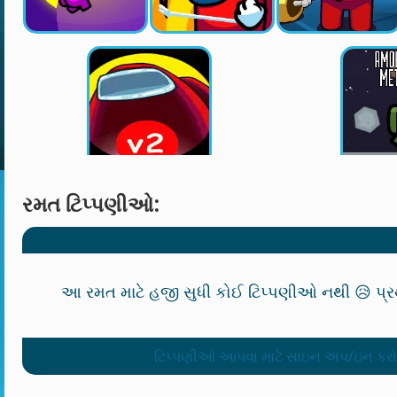
રમત ટિપ્પણીઓ:
આ રમત માટે હજી સુધી કોઈ ટિપ્પણીઓ નથી 😥 પ્ર
ટિપ્પણીઓ આપવા માટે સાઇન અપ/ઇન કરો