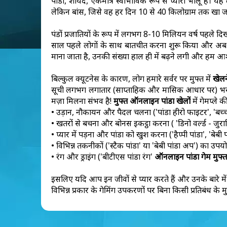
पांडा, शायद, एकमात्र स्वाभाविक रूप से प्यारा भालू है। 
लेकिन बांस, जिसे वह हर दिन 10 से 40 किलोग्राम तक खा जा
पंडों प्रजातियों के रूप में लगभग 8-10 मिलियन वर्ष पहले दिख
साल पहले लोगों के साथ बातचीत करना शुरू किया और अब भी करत
माना जाता है, उनकी संख्या हाल ही में बढ़ने लगी और हम आशा करते
बिल्कुल क्यूटनेस के कारण, लोग हमारे सर्वर पर मुफ्त में
खेलन
सूची लगभग लगातार (साप्ताहिक और मासिक आधार पर) भरी जा र
मज़ा मिलना संभव है!
मुफ्त ऑनलाइन पांडा खेलों
में गेमप्ले की
• उड़ान, नौकायन और पैदल चलना ('पांडा हीरो फाइटर', 'बच्चों 
• खतरों से बचना और बोनस इकट्ठा करना ( 'डिनो वर्ल्ड - जुरास
• प्यार में पड़ना और पांडा को खुश करना ('हैप्पी पांडा', 'बेबी 
• विभिन्न तकनीकों ('स्टैक पांडा' या 'बेबी पांडा अप') का उ
• रंग और ड्राइंग ('बीटीएस पांडा रंग'
ऑनलाइन पांडा गेम मुफ्त 
इसलिए यदि आप इन जीवों से प्यार करते हैं और उनके बारे में
विभिन्न प्रकार के गेमिंग उपकरणों पर बिना किसी प्रतिबंध क