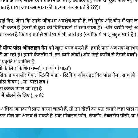
यह लोगों के लिए सबसे कम खतरनाक भी है क्योंकि यह मांस या कुछ और नहीं खा
ता है (क्या आप उस मात्रा की कल्पना कर सकते हैं ???)।
ाई दिए, जैसा कि उनके जीवाश्म अवशेष बताते हैं, जो यूरोप और चीन में पाए जाते ह
े हैं (उनमें से कुछ को चिड़ियाघरों में रखा जाता है)। और यद्यपि उन्हें आज
 हैं कि यह प्रवृत्ति भविष्य में भी जारी रहे (क्योंकि ये भालू बहुत प्यारे हैं!)
े योग्य पांडा ऑनलाइन गेम
को बहुत पसंद करते हैं। हमारे पास अब तक लगभग 5
ही है। हमारे कैटलॉग में, इन प्यारे जीवों (और उन्हें करीब से देखने वाल
 प्रकृति में शामिल हैं:
के लिए फिशिंग गेम्स', या 'गो गो पांडा')
िक डायनासोर गेम', 'स्टिकी पांडा - स्टिकिंग ओवर इट विद पांडा गेम', साथ ही '
पांडा केयर') , या 'पांडा लव')
पयोग करके ऊपर जा रहा है
में खेलने के लिए
), आदि
 अधिक जानकारी प्राप्त करना चाहते हैं, तो उन खेलों का पता लगाएं जहां पांडा
े मुफ्त खेल का आनंद ले सकते हैं: एक मोबाइल फोन, लैपटॉप, टेबलटॉप पीसी, या 