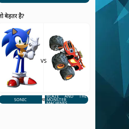
ो बेहतर है?
VS
BLAZE AND THE
SONIC
MONSTER
या
MACHINES