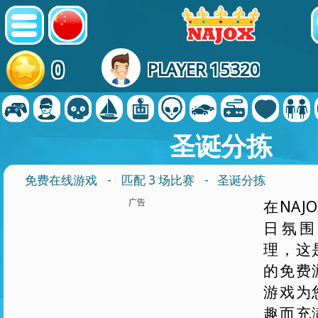
0
PLAYER 15320
圣诞分拣
免费在线游戏
-
匹配 3 场比赛
- 圣诞分拣
广告
在NAJ
日氛围
理，这
的免费
游戏为
趣而充