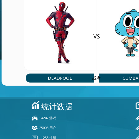
VS
DEADPOOL
GUMBA
或者