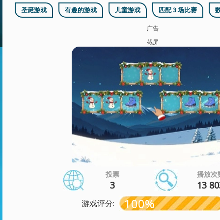
圣诞游戏
有趣的游戏
儿童游戏
匹配 3 场比赛
广告
截屏
投票
播放次
3
13 80
100%
游戏评分: