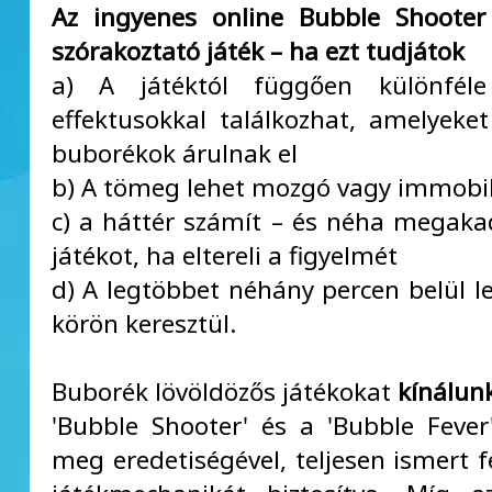
Az ingyenes online Bubble Shooter
szórakoztató játék – ha ezt tudjátok
a) A játéktól függően különféle 
effektusokkal találkozhat, amelyeket 
buborékok árulnak el
b) A tömeg lehet mozgó vagy immobil
c) a háttér számít – és néha megaka
játékot, ha eltereli a figyelmét
d) A legtöbbet néhány percen belül le
körön keresztül.
Buborék lövöldözős játékokat
kínálun
'Bubble Shooter' és a 'Bubble Feve
meg eredetiségével, teljesen ismert f