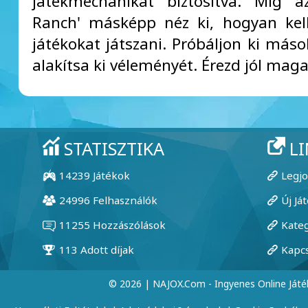
játékmechanikát biztosítva. Míg a
Ranch' másképp néz ki, hogyan kel
játékokat játszani. Próbáljon ki máso
alakítsa ki véleményét. Érezd jól maga
© 2026 | NAJOX.com - Ingyenes Online Játé