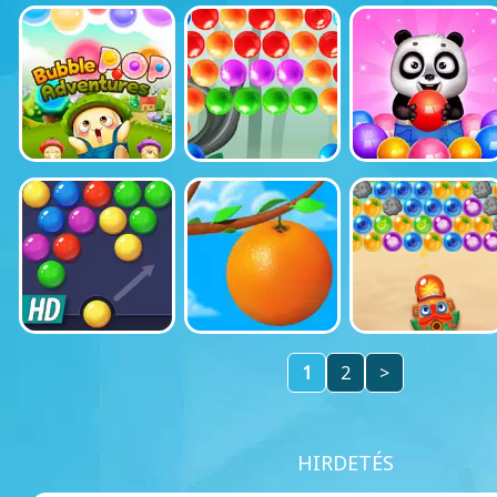
1
2
>
HIRDETÉS