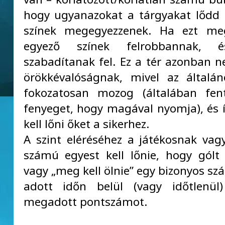
hogy ugyanazokat a tárgyakat lődd 
színek megegyezzenek. Ha ezt meg
egyező színek felrobbannak, é
szabadítanak fel. Ez a tér azonban n
örökkévalóságnak, mivel az általá
fokozatosan mozog (általában fent
fenyeget, hogy magával nyomja), és 
kell lőni őket a sikerhez.
A szint eléréséhez a játékosnak vag
számú egyest kell lőnie, hogy gólt 
vagy „meg kell ölnie” egy bizonyos sz
adott időn belül (vagy időtlenül)
megadott pontszámot.