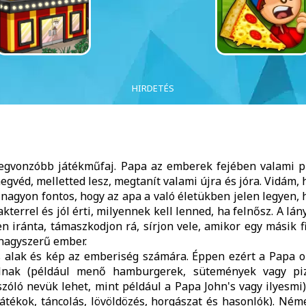
HIRDETÉS
legvonzóbb játékműfaj. Papa az emberek fejében valami p
gvéd, melletted lesz, megtanít valami újra és jóra. Vidám,
 nagyon fontos, hogy az apa a való életükben jelen legyen, h
kterrel és jól érti, milyennek kell lenned, ha felnősz. A lá
 iránta, támaszkodjon rá, sírjon vele, amikor egy másik 
 nagyszerű ember.
s alak és kép az emberiség számára. Éppen ezért a Papa o
ólnak (például menő hamburgerek, sütemények vagy piz
ló nevük lehet, mint például a Papa John's vagy ilyesmi)
tékok, táncolás, lövöldözés, horgászat és hasonlók). Néme