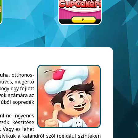
uha, otthonos-
 hűvös, megértő
ogy egy fejlett
nyok számára az
fiúból söpredék
nline ingyenes
zák készítése
. Vagy ez lehet
lyikük a kalandról szól (például szinteken