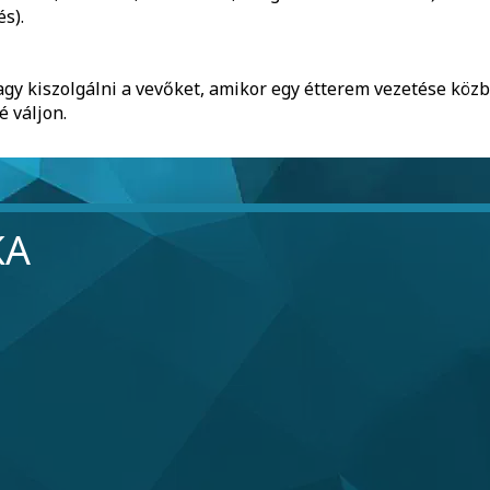
s).
gy kiszolgálni a vevőket, amikor egy étterem vezetése közb
 váljon.
KA