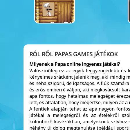
RÓL RŐL PAPAS GAMES JÁTÉKOK
Milyenek a Papa online ingyenes játékai?
Valószínűleg ez az egyik leggyengédebb és 
kényelmes srácként jelenik meg, aki mindig me
és néha szigorú, de igazságos. A fiúk számára
és erős emberré váljon, aki megkovácsolt kara
apa fontos, hogy hatalmas melegséget érezzen
lett, és általában, hogy megértse, milyen az a
A fentiek alapján tehát az apa nagyon fonto
játékai a melegségről és az ételekről sz
különböző kávézókban, amelyeknek szívhez szó
néhány új dolog megtanulása (például sportjá