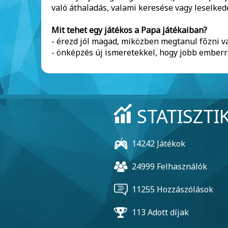
való áthaladás, valami keresése vagy leselkedé
Mit tehet egy játékos a Papa játékaiban?
- érezd jól magad, miközben megtanul főzni va
- önképzés új ismeretekkel, hogy jobb emberré
STATISZTI
14242 Játékok
24999 Felhasználók
11255 Hozzászólások
113 Adott díjak