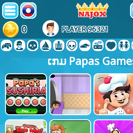
0
PLAYER 96321
ເກມ Papas Game