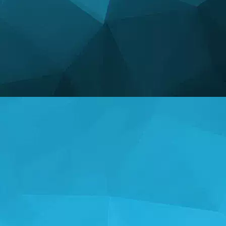
ສະຖິຕິ
14247 ເກມ