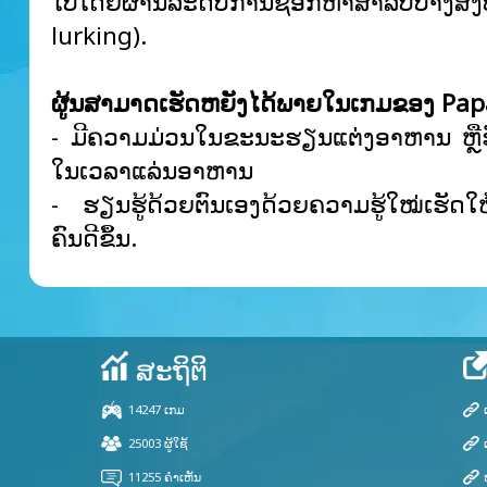
ໄປໂດຍຜ່ານລະດັບການຊອກຫາສໍາລັບບາງສິ່ງບ
lurking).
ຜູ້ນສາມາດເຮັດຫຍັງໄດ້ພາຍໃນເກມຂອງ Pap
- ມີຄວາມມ່ວນໃນຂະນະຮຽນແຕ່ງອາຫານ ຫຼືຮັ
ໃນເວລາແລ່ນອາຫານ
- ຮຽນຮູ້ດ້ວຍຕົນເອງດ້ວຍຄວາມຮູ້ໃໝ່ເຮັດໃຫ
ຄົນດີຂຶ້ນ.