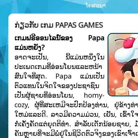
ໂຄສະນາ
ກ່ຽວກັບ ເກມ PAPAS GAMES
ເກມຟຣີອອນໄລນ໌ຂອງ Papa
ແມ່ນຫຍັງ?
ອາດຈະເປັນ, ນີ້ແມ່ນຫນຶ່ງໃນ
ປະເພດເກມທີ່ອ່ອນໂຍນແລະຫນ້າ
ສົນໃຈທີ່ສຸດ. Papa ແມ່ນເປັນ
ຕົວແທນໃນຈິດໃຈຂອງປະຊາຊົນ
ເປັນຜູ້ຊາຍທີ່ອ່ອນໂຍນ, homy-
cozy, ຜູ້ທີ່ສະເຫມີຈະປົກປ້ອງທ່ານ, ຢູ່ຂ້າງທ
ໃຫມ່ແລະດີ. ລາວມີຄວາມມ່ວນ, ເຢັນ, ເຂົ້າໃ
ກໍ່ເຄັ່ງຄັດແຕ່ຍຸດຕິທໍາ. ສໍາລັບເດັກນ້ອຍຊາຍ, ມ
ຄັນຫຼາຍທີ່ຈະມີພໍ່ຢູ່ໃນຊີວິດຕົວຈິງຂອງເຂົາເຈົ້າເ