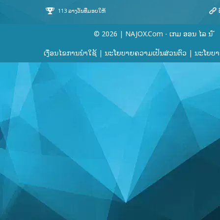
© 2026 | NAJOX.com - ເກມ ອອນ ໄລ ນ ໌
ເງື່ອນໄຂການນໍາໃຊ້
|
ນະໂຍບາຍຄວາມເປັນສ່ວນຕົວ
|
ນະໂຍບາຍ