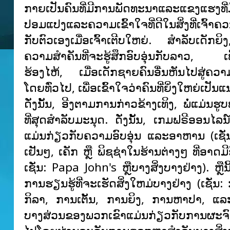
ກາຍເປັນຄົນທີ່ມີການພັດທະນາແລະແຂງແຮງທີ່
ປອມແປງແລະຄວາມເຂົ້າໃຈທີ່ດີໃນສິ່ງທີ່ເຈົ້າຄ
ກັບຕົວເອງເມື່ອເຈົ້າເຕີບໃຫຍ່. ສໍາລັບເດັກຍິ
ຄວາມສໍາຄັນທີ່ຈະຮູ້ສຶກອົບອຸ່ນກັບລາວ, ເ
ຮ້ອງໄຫ້, ເມື່ອເດັກຊາຍຄົນອື່ນຫັນໄປສູ່ຄວາ
ໂດຍທົ່ວໄປ, ເພື່ອເຂົ້າໃຈວ່າຄົນທີ່ຍິ່ງໃຫຍ່ເປັນ
ດັ່ງ​ນັ້ນ, ອີງ​ຕາມ​ການ​ກ່າວ​ຂ້າງ​ເທິງ​, ພໍ່​ແມ່ນ​ຮູບ​ພ
ທີ່​ສຸດ​ສໍາ​ລັບ​ມະ​ນຸດ​. ດັ່ງນັ້ນ, ເກມຟຣີອອນ
ແມ່ນກ່ຽວກັບຄວາມອົບອຸ່ນ ແລະອາຫານ (ເຊັ່ນ:
ເຢັນໆ, ເຄັກ ຫຼື ພິຊຊ່າໃນຮ້ານຕ່າງໆ ທີ່ອາດມີ
ເຊັ່ນ: Papa John's ຫຼືບາງສິ່ງບາງຢ່າງ). ຫຼື
ການຮຽນຮູ້ທີ່ຈະເຮັດສິ່ງໃຫມ່ບາງຢ່າງ (ເຊັ່ນ:
ກິລາ, ການເຕັ້ນ, ການຍິງ, ການຫາປາ, ແລະຄ
ບາງສ່ວນຂອງພວກເຂົາແມ່ນກ່ຽວກັບການຜະຈົນ